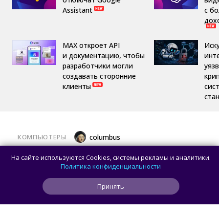
Assistant
с б
дох
MAX откроет API
Иск
и документацию, чтобы
инт
разработчики могли
уяз
создавать сторонние
кри
клиенты
сис
ста
КОМПЬЮТЕРЫ
columbus
Какой ПК собрать в августе 2026 года:
На сайте используются Cookies, системы рекламы и аналитики.
лучшие игровые сборки от 59 100 рублей
Политика конфиденциальности
Принять