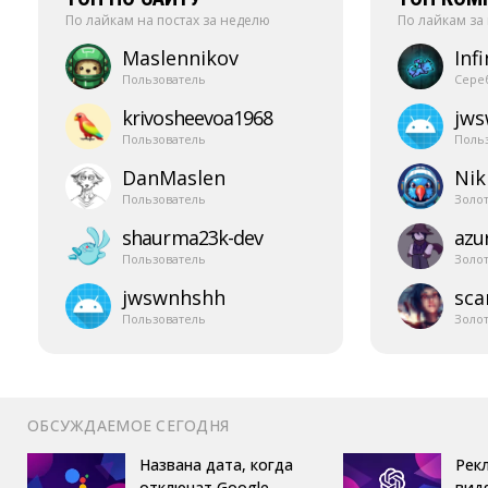
По лайкам на постах за неделю
По лайкам за
Maslennikov
Infi
Пользователь
Сере
krivosheevoa1968
jw
Пользователь
Поль
DanMaslen
Nik
Пользователь
Золо
shaurma23k-​dev
azur
Пользователь
Золо
jwswnhshh
sca
Пользователь
Золо
ОБСУЖДАЕМОЕ СЕГОДНЯ
Названа дата, когда
Рек
отключат Google
вид