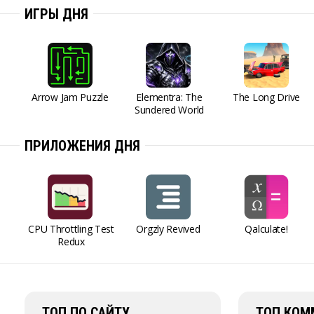
ИГРЫ ДНЯ
Arrow Jam Puzzle
Elementra: The
The Long Drive
Sundered World
ПРИЛОЖЕНИЯ ДНЯ
CPU Throttling Test
Orgzly Revived
Qalculate!
Redux
ТОП ПО САЙТУ
ТОП КОМ