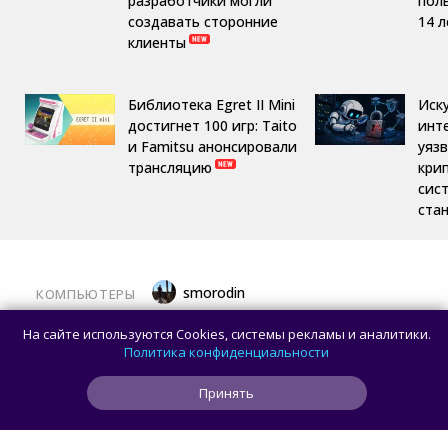
разработчики могли
пол
создавать сторонние
14 л
клиенты
Библиотека Egret II Mini
Иск
достигнет 100 игр: Taito
инт
и Famitsu анонсировали
уяз
трансляцию
кри
сис
ста
smorodin
КОМПЬЮТЕРЫ
Половина корпусов для ПК имеют
На сайте используются Cookies, системы рекламы и аналитики.
значительные расхождения в реальных
Политика конфиденциальности
размерах и размерах на бумаге —
Принять
исследование Noctua