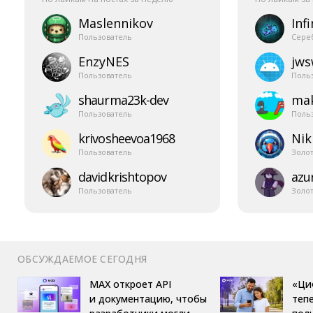
Maslennikov
Infi
Пользователь
Сере
EnzyNES
jw
Пользователь
Поль
shaurma23k-​dev
mak
Пользователь
Поль
krivosheevoa1968
Nik
Пользователь
Золо
davidkrishtopov
azur
Пользователь
Золо
ОБСУЖДАЕМОЕ СЕГОДНЯ
MAX откроет API
«Ци
и документацию, чтобы
теп