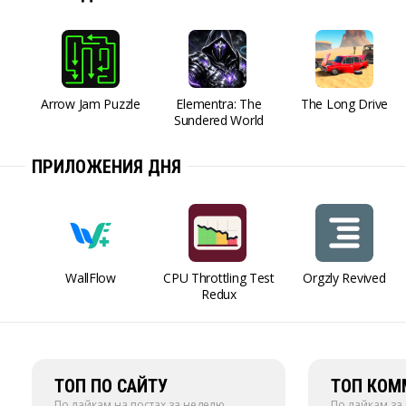
Arrow Jam Puzzle
Elementra: The
The Long Drive
Sundered World
ПРИЛОЖЕНИЯ ДНЯ
WallFlow
CPU Throttling Test
Orgzly Revived
Redux
ТОП ПО САЙТУ
ТОП КОМ
По лайкам на постах за неделю
По лайкам за