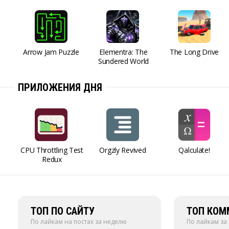
Arrow Jam Puzzle
Elementra: The
The Long Drive
Sundered World
ПРИЛОЖЕНИЯ ДНЯ
CPU Throttling Test
Orgzly Revived
Qalculate!
Redux
ТОП ПО САЙТУ
ТОП КОМ
По лайкам на постах за неделю
По лайкам за