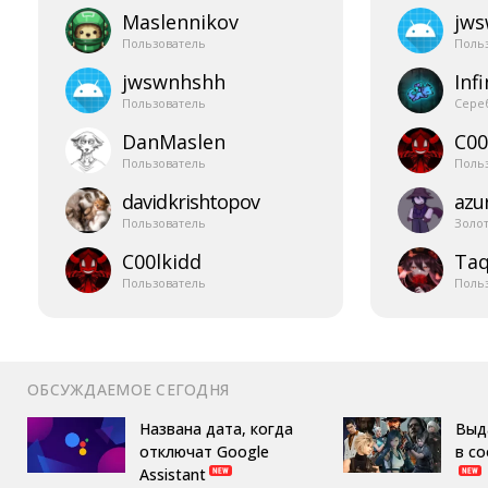
Maslennikov
jw
Пользователь
Поль
jwswnhshh
Infi
Пользователь
Сере
DanMaslen
C00
Пользователь
Поль
davidkrishtopov
azur
Пользователь
Золо
C00lkidd
Taq
Пользователь
Поль
ОБСУЖДАЕМОЕ СЕГОДНЯ
Названа дата, когда
Выд
отключат Google
в с
Assistant