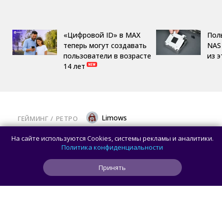
«Цифровой ID» в MAX
Пол
теперь могут создавать
NAS 
пользователи в возрасте
из 
14 лет
Limows
ГЕЙМИНГ
/ 
РЕТРО
Коллекционеры, готовьте кошельки: Taito
На сайте используются Cookies, системы рекламы и аналитики.
и Famitsu анонсировали трансляцию
Политика конфиденциальности
о расширении библиотеки аркадной Egret
Принять
II Mini