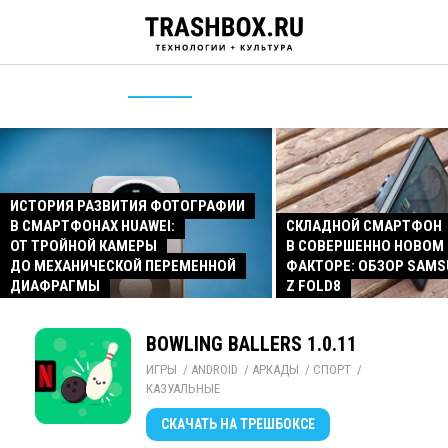
ИСТОРИЯ РАЗВИТИЯ ФОТОГРАФИИ
В СМАРТФОНАХ HUAWEI:
СКЛАДНОЙ СМАРТФОН
ОТ ТРОЙНОЙ КАМЕРЫ
В СОВЕРШЕННО НОВОМ
ДО МЕХАНИЧЕСКОЙ ПЕРЕМЕННОЙ
ФАКТОРЕ: ОБЗОР SAMS
ДИАФРАГМЫ
Z FOLD8
BOWLING BALLERS 1.0.11
ИГРЫ
/ 
ANDROID
/ 
АРКАДЫ
/ 
СПОРТ
/ 
КАЗУАЛЬНЫЕ
СКАЧАТЬ
НА ТРЕШБОКСЕ