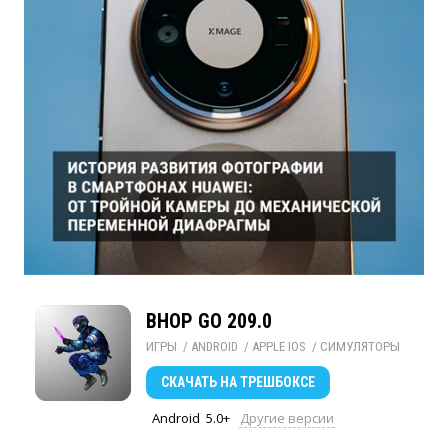
BHOP GO 209.0
ИГРЫ
/ 
ANDROID
/ 
APPLE IOS
/ 
СИМУЛЯТОРЫ
СКАЧАТЬ
НА ТРЕШБОКСЕ
Android
5.0+
Другие версии