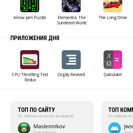
Arrow Jam Puzzle
Elementra: The
The Long Drive
Sundered World
ПРИЛОЖЕНИЯ ДНЯ
CPU Throttling Test
Orgzly Revived
Qalculate!
Redux
ТОП ПО САЙТУ
ТОП КОМ
По лайкам на постах за неделю
По лайкам за
Maslennikov
jw
Пользователь
Поль