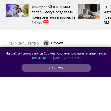
«Цифровой ID» в MAX
CD-
теперь могут создавать
инте
пользователи в возрасте
пре
14 лет
RM1
Limows
ГЕЙМИНГ
/ 
РЕТРО
Коллекционеры, готовьте кошельки: Taito
На сайте используются Cookies, системы рекламы и аналитики.
и Famitsu анонсировали трансляцию
Политика конфиденциальности
о расширении библиотеки аркадной Egret
Принять
II Mini