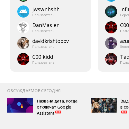
jwswnhshh
Infi
Пользователь
Сере
DanMaslen
C00
Пользователь
Поль
davidkrishtopov
azur
Пользователь
Золо
C00lkidd
Taq
Пользователь
Поль
ОБСУЖДАЕМОЕ СЕГОДНЯ
Названа дата, когда
Выд
отключат Google
в с
Assistant