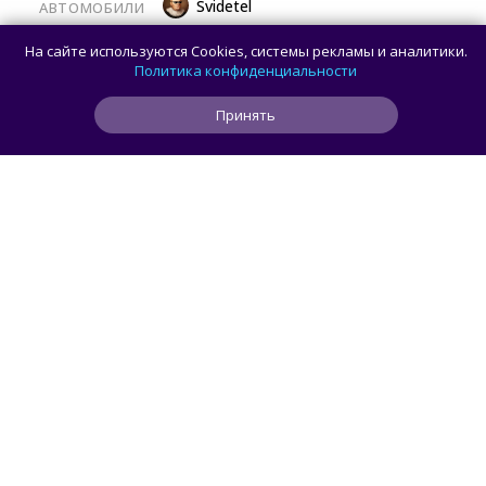
Svidetel
АВТОМОБИЛИ
В России стартовали продажи
На сайте используются Cookies, системы рекламы и аналитики.
гибридного TANK 400 «Техно
Политика конфиденциальности
Премиум» — цены и комплектации
Принять
0
0
0
3 мин
ЧИТАТЬ ДАЛЕЕ