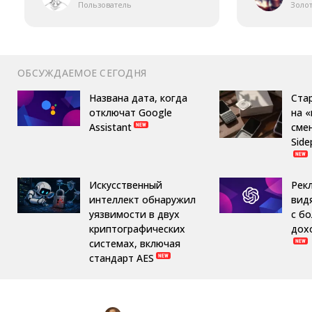
Пользователь
Золо
ОБСУЖДАЕМОЕ СЕГОДНЯ
Названа дата, когда
Ста
отключат Google
на 
Assistant
сме
Side
Искусственный
Рек
интеллект обнаружил
вид
уязвимости в двух
с б
криптографических
дох
системах, включая
стандарт AES