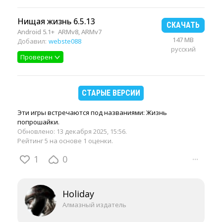
Нищая жизнь 6.5.13
СКАЧАТЬ
Android 5.1+
ARMv8, ARMv7
147 MB
Добавил:
webste088
русский
Проверен
СТАРЫЕ ВЕРСИИ
Эти игры встречаются под названиями: Жизнь
попрошайки.
Обновлено:
13 декабря 2025, 15:56
.
Рейтинг 5 на основе 1 оценки.
1
0
···
Holiday
Алмазный издатель