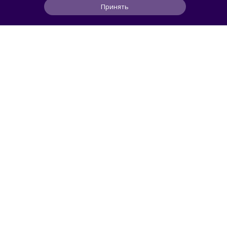
Принять
1
5
1
7 ч
ЧИТАТЬ ДАЛЕЕ
АВТОМОБИЛИ
Svidetel
В России стартовали продажи
гибридного TANK 400 «Техно