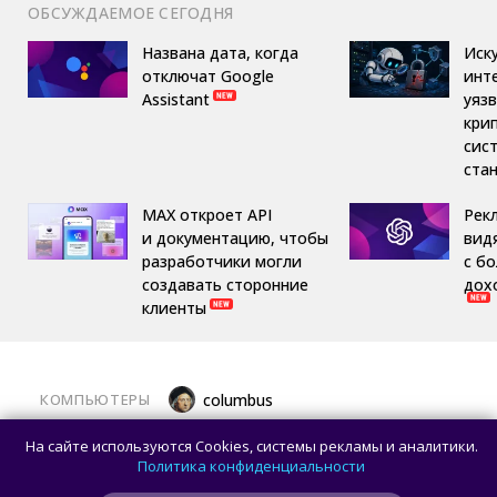
ОБСУЖДАЕМОЕ СЕГОДНЯ
Названа дата, когда
Иск
отключат Google
инт
Assistant
уяз
кри
сис
ста
MAX откроет API
Рек
и документацию, чтобы
вид
разработчики могли
с б
создавать сторонние
дох
клиенты
КОМПЬЮТЕРЫ
columbus
Какой ПК собрать в августе 2026 года:
На сайте используются Cookies, системы рекламы и аналитики.
лучшие игровые сборки от 59 100 рублей
Политика конфиденциальности