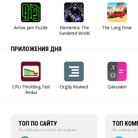
Arrow Jam Puzzle
Elementra: The
The Long Drive
Sundered World
ПРИЛОЖЕНИЯ ДНЯ
CPU Throttling Test
Orgzly Revived
Qalculate!
Redux
ТОП ПО САЙТУ
ТОП КОМ
По лайкам на постах за неделю
По лайкам за