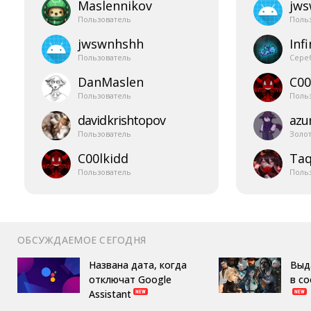
Maslennikov
jw
Пользователь
Поль
jwswnhshh
Infi
Пользователь
Сере
DanMaslen
C00
Пользователь
Поль
davidkrishtopov
azur
Пользователь
Золо
C00lkidd
Taq
Пользователь
Поль
ОБСУЖДАЕМОЕ СЕГОДНЯ
Названа дата, когда
Выд
отключат Google
в с
Assistant