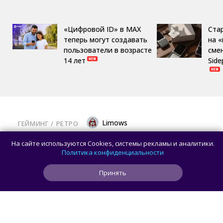
«Цифровой ID» в MAX
Ста
теперь могут создавать
на 
пользователи в возрасте
сме
14 лет
Side
Limows
ГЕЙМИНГ
/ 
РЕТРО
Коллекционеры, готовьте кошельки: Taito
На сайте используются Cookies, системы рекламы и аналитики.
и Famitsu анонсировали трансляцию
Политика конфиденциальности
о расширении библиотеки аркадной Egret
Принять
II Mini