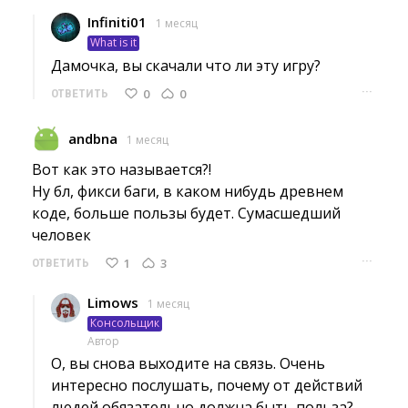
Infiniti01
1 месяц
What is it
Дамочка, вы скачали что ли эту игру? 
···
0
0
ОТВЕТИТЬ
andbna
1 месяц
Вот как это называется?!
Ну бл, фикси баги, в каком нибудь древнем 
коде, больше пользы будет. Сумасшедший
человек
···
1
3
ОТВЕТИТЬ
Limows
1 месяц
Консольщик
Автор
О, вы снова выходите на связь. Очень 
интересно послушать, почему от действий
людей обязательно должна быть польза?