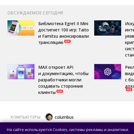
ОБСУЖДАЕМОЕ СЕГОДНЯ
Библиотека Egret II Mini
Иск
достигнет 100 игр: Taito
инт
и Famitsu анонсировали
уяз
трансляцию
кри
сис
ста
MAX откроет API
Рек
и документацию, чтобы
вид
разработчики могли
с б
создавать сторонние
дох
клиенты
КОМПЬЮТЕРЫ
columbus
Какой ПК собрать в августе 2026 года:
На сайте используются Cookies, системы рекламы и аналитики.
лучшие игровые сборки от 59 100 рублей