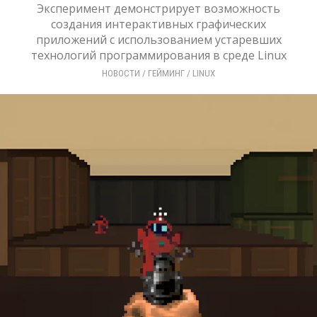
Эксперимент демонстрирует возможность
создания интерактивных графических
приложений с использованием устаревших
технологий программирования в среде Linux
НОВОСТИ
/ 
ГЕЙМИНГ
/ 
LINUX