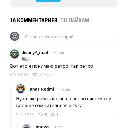
16 КОММЕНТАРИЕВ
ПО ЛАЙКАМ
Оставьте комментарий...
divany4_mail
1 месяц
🇷🇺
Вот это я понимаю ретро, так ретро 
···
2
0
ОТВЕТИТЬ
Fanat_Redmi
1 месяц
Ну он же работает не на ретро системах и 
вообще сомнительная штука
···
0
1
ОТВЕТИТЬ
Limows
1 месяц