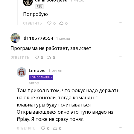
1 месяц
🇷🇺
Попробую 
···
0
0
ОТВЕТИТЬ
id1105779554
1 месяц
Программа не работает, зависает 
···
0
0
ОТВЕТИТЬ
Limows
1 месяц
Консольщик
Автор
Там прикол в том, что фокус надо держать 
на окне консоли, тогда команды с
клавиатуры будут считываться.
Открывающееся окно это тупо видео из
ffplay. Я тоже не сразу понял.
···
0
0
ОТВЕТИТЬ