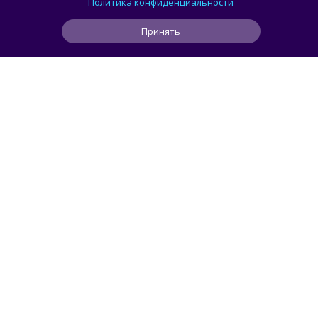
Политика конфиденциальности
Принять
1
5
1
14 ч
ЧИТАТЬ ДАЛЕЕ
АВТОМОБИЛИ
Svidetel