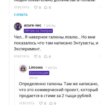
···
0
0
ОТВЕТИТЬ
3 ОТВЕТА
azure-iwc
1 месяц
Лётчик на Элитрах
Чел… Я наверное галюны ловлю… Но мне 
показалось что там написано Энтузасты, и
Эксперимент.
···
5
0
ОТВЕТИТЬ
Limows
1 месяц
Консольщик
Автор
Определенно галюны. Там же написано, 
что это коммерческий проект, который
продается в стиме за 2 тыщи рублей.
···
0
0
ОТВЕТИТЬ