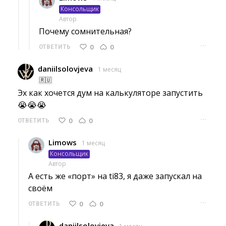
Консольщик
Автор
Почему сомнительная? 
···
0
0
ОТВЕТИТЬ
daniilsolovjeva
1 месяц
🇷🇺
Эх как хочется дум на калькуляторе запустить 
😭😭😭
···
0
0
ОТВЕТИТЬ
Limows
1 месяц
Консольщик
Автор
А есть же «порт» на ti83, я даже запускал на 
своём
···
0
0
ОТВЕТИТЬ
daniilsolovjeva