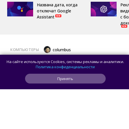
Названа дата, когда
Рек
отключат Google
вид
Assistant
с б
дох
КОМПЬЮТЕРЫ
columbus
Какой ПК собрать в августе 2026 года:
На сайте используются Cookies, системы рекламы и аналитики.
лучшие игровые сборки от 59 100 рублей
Политика конфиденциальности
Принять