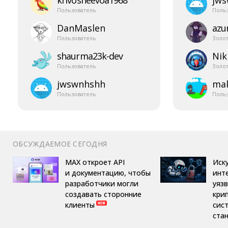
krivosheevoa1968
jw
Пользователь
Поль
DanMaslen
azur
Пользователь
Золо
shaurma23k-​dev
Nik
Пользователь
Золо
jwswnhshh
mak
Пользователь
Поль
ОБСУЖДАЕМОЕ СЕГОДНЯ
MAX откроет API
Иск
и документацию, чтобы
инт
разработчики могли
уяз
создавать сторонние
кри
клиенты
сис
ста