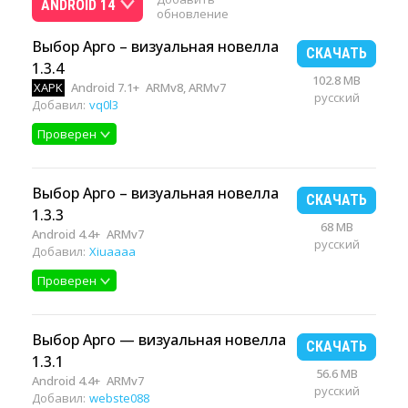
ANDROID 14
обновление
Выбор Арго – визуальная новелла
СКАЧАТЬ
1.3.4
102.8 MB
XAPK
Android 7.1+
ARMv8, ARMv7
русский
Добавил:
vq0l3
Проверен
Выбор Арго – визуальная новелла
СКАЧАТЬ
1.3.3
68 MB
Android 4.4+
ARMv7
русский
Добавил:
Xiuaaaa
Проверен
Выбор Арго — визуальная новелла
СКАЧАТЬ
1.3.1
56.6 MB
Android 4.4+
ARMv7
русский
Добавил:
webste088