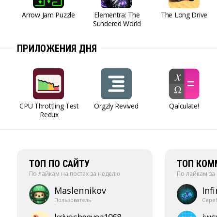
Arrow Jam Puzzle
Elementra: The
The Long Drive
Sundered World
ПРИЛОЖЕНИЯ ДНЯ
CPU Throttling Test
Orgzly Revived
Qalculate!
Redux
ТОП ПО САЙТУ
ТОП КОМ
По лайкам на постах за неделю
По лайкам за
Maslennikov
Infi
Пользователь
Сере