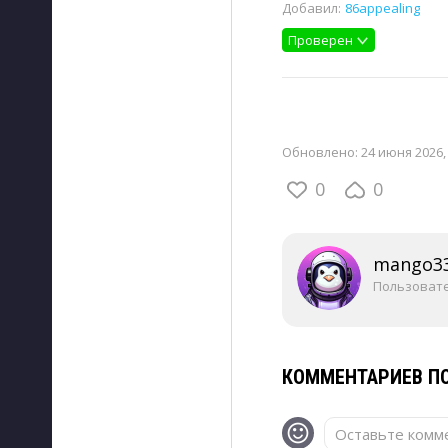
Добавил:
86appealing
Проверен
Обновлено:
24 июня 2026,
0
0
mango3
Пользоват
КОММЕНТАРИЕВ ПО
Оставьте комме