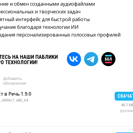
ание и обмен созданными аудиофайлами
ессиональных и творческих задач
ятный интерфейс для быстрой работы
учание благодаря технологии ИИ
здания персонализированных голосовых профилей
ЕСЬ НА НАШИ ПАБЛИКИ
РО ТЕХНОЛОГИИ!
Добавить
обновление
т в Речь 1.9.0
СКАЧА
 ARMv7, x86_64
46.7 M
русски