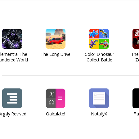
Elementra: The
The Long Drive
Color Dinosaur
The
undered World
Collect Battle
Z
rgzly Revived
Qalculate!
NotallyX
Fl