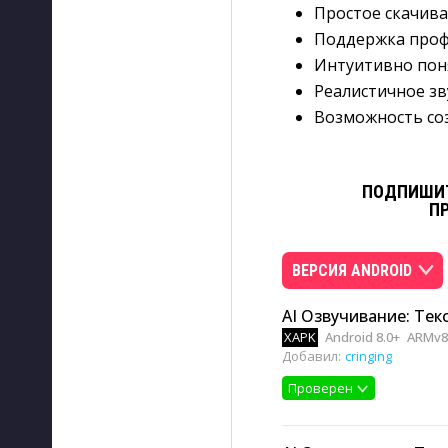
Простое скачив
Поддержка проф
Интуитивно пон
Реалистичное зв
Возможность со
ПОДПИШИТ
П
ВЕРСИЯ ANDROID
AI Озвучивание: Текс
XAPK
Android 8.0+
ARMv8,
Добавил:
cringing
Проверен