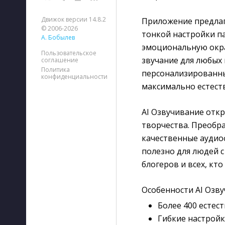
Движок версии 14.8.2
Приложение предлаг
© 2006-2026
тонкой настройки п
А. Бобылев
эмоциональную окра
Пользовательское
звучание для любых
соглашение
Политика
персонализированны
конфиденциальности
максимально естест
AI Озвучивание отк
творчества. Преобр
качественные аудио
полезно для людей с
блогеров и всех, кто
Особенности AI Озву
Более 400 естес
Гибкие настройк