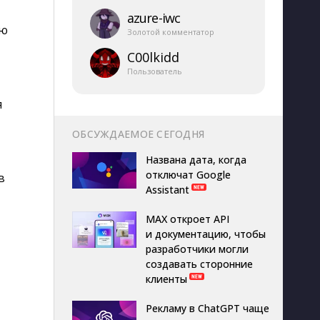
azure-​iwc
ью
Золотой комментатор
C00lkidd
Пользователь
я
ОБСУЖДАЕМОЕ СЕГОДНЯ
Названа дата, когда
отключат Google
в
Assistant
MAX откроет API
и документацию, чтобы
разработчики могли
создавать сторонние
клиенты
Рекламу в ChatGPT чаще