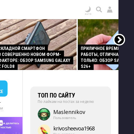
СКЛАДНОЙ СМАРТФОН
ПРИЛИЧНОЕ ВРЕМЯ АВТО
В СОВЕРШЕННО НОВОМ ФОРМ-
РАБОТЫ, ОТЛИЧНАЯ КАМЕР
ФАКТОРЕ: ОБЗОР SAMSUNG GALAXY
ТОЛЬКО: ОБЗОР SAMSUNG
Z FOLD8
S26+
СЕ
ТОП ПО САЙТУ
По лайкам на постах за неделю
+
ии
Maslennikov
Пользователь
krivosheevoa1968