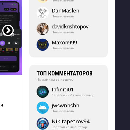
Пользователь
DanMaslen
Пользователь
davidkrishtopov
Пользователь
Maxon999
Пользователь
ТОП КОММЕНТАТОРОВ
По лайкам за неделю
Infiniti01
Серебряный комментатор
я 
jwswnhshh
Пользователь
Nikitapetrov94
Золотой комментатор