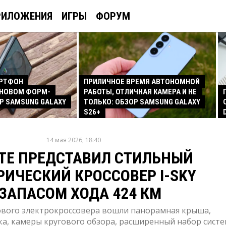
РИЛОЖЕНИЯ
ИГРЫ
ФОРУМ
АРТФОН
ПРИЛИЧНОЕ ВРЕМЯ АВТОНОМНОЙ
 НОВОМ ФОРМ-
РАБОТЫ, ОТЛИЧНАЯ КАМЕРА И НЕ
Р SAMSUNG GALAXY
ТОЛЬКО: ОБЗОР SAMSUNG GALAXY
S26+
14 мая 2026, 18:40
TE ПРЕДСТАВИЛ СТИЛЬНЫЙ
РИЧЕСКИЙ КРОССОВЕР I-SKY
 ЗАПАСОМ ХОДА 424 КМ
ового электрокроссовера вошли панорамная крыша,
ка, камеры кругового обзора, расширенный набор сист