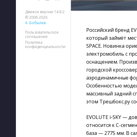
Движок версии 14.8.2
© 2006-2026
А. Бобылев
Российский бренд EV
Пользовательское
соглашение
который займёт мест
Политика
SPACE. Новинка ори
конфиденциальности
электромобиль с пр
оснащением. Произв
городской кроссове
аэродинамичные фор
Особенностью модел
массивный задний с
этом Трешбокс.ру со
EVOLUTE i-SKY — до
относится к C-сегме
база — 2775 мм. В с