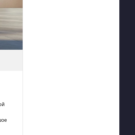
ой
шое