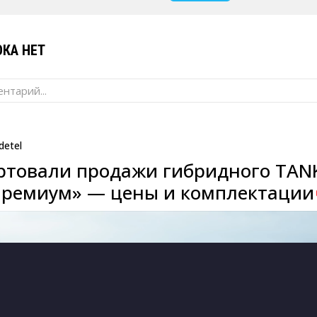
КА НЕТ
нтарий...
detel
артовали продажи гибридного TAN
Премиум» — цены и комплектации