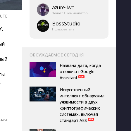
azure-​iwc
Золотой комментатор
LUTE
BossStudio
Y,
Пользователь
ый
ОБСУЖДАЕМОЕ СЕГОДНЯ
ный
Названа дата, когда
отключат Google
ты.
Assistant
,
Искусственный
интеллект обнаружил
уязвимости в двух
криптографических
системах, включая
ная
стандарт AES