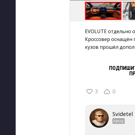
EVOLUTE отдельно о
Кроссовер оснащён п
кузов прошёл допол
ПОДПИШИТ
П
3
0
Svidetel
Автор