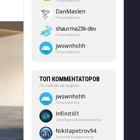
Пользователь
DanMaslen
Пользователь
shaurma23k-​dev
Пользователь
jwswnhshh
Пользователь
ТОП КОММЕНТАТОРОВ
По лайкам за неделю
jwswnhshh
Пользователь
Infiniti01
Серебряный комментатор
Nikitapetrov94
Золотой комментатор