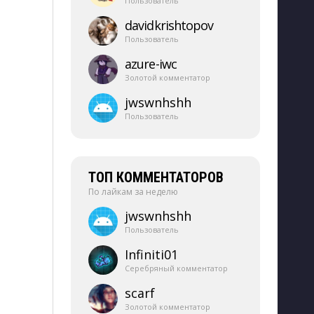
Пользователь
davidkrishtopov
Пользователь
azure-​iwc
Золотой комментатор
jwswnhshh
Пользователь
ТОП КОММЕНТАТОРОВ
По лайкам за неделю
jwswnhshh
Пользователь
Infiniti01
Серебряный комментатор
scarf
Золотой комментатор