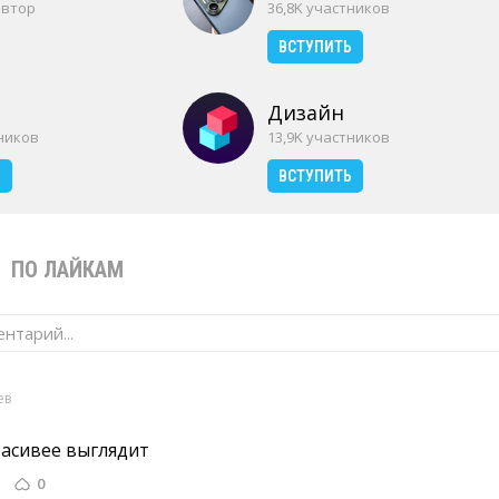
автор
36,8K участников
ВСТУПИТЬ
Дизайн
тников
13,9K участников
Ь
ВСТУПИТЬ
В
ПО ЛАЙКАМ
нтарий...
ев
расивее выглядит 
0