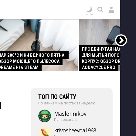
ПРОДВИНУТАЯ НАСАДКА
ПАР 200°C И НИ ЕДИНОГО ПЯТНА:
ДЛЯ МЫТЬЯ ПОЛОВ И СТ
ОБЗОР МОЮЩЕГО ПЫЛЕСОСА
КОРПУС: ОБЗОР DREAME Z
DREAME H16 STEAM
AQUACYCLE PRO
ТОП ПО САЙТУ
М
По лайкам на постах за неделю
Maslennikov
Пользователь
krivosheevoa1968