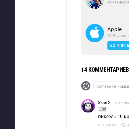
Алмазный 
Apple
15,8K учас
ВСТУПИТ
14 КОММЕНТАРИЕ
Оставьте комме
Xran2
10 месяц
🇷🇺
пиксель 10 к
2
ОТВЕТИТЬ