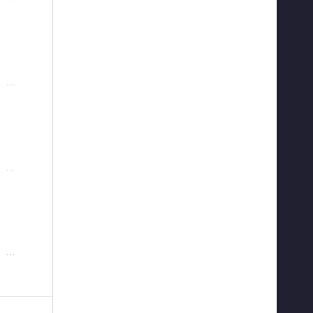
···
···
···