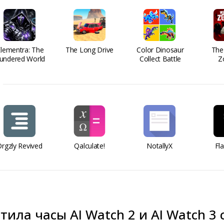
Elementra: The
The Long Drive
Color Dinosaur
The
undered World
Collect Battle
Z
rgzly Revived
Qalculate!
NotallyX
Fl
тила часы AI Watch 2 и AI Watch 3 