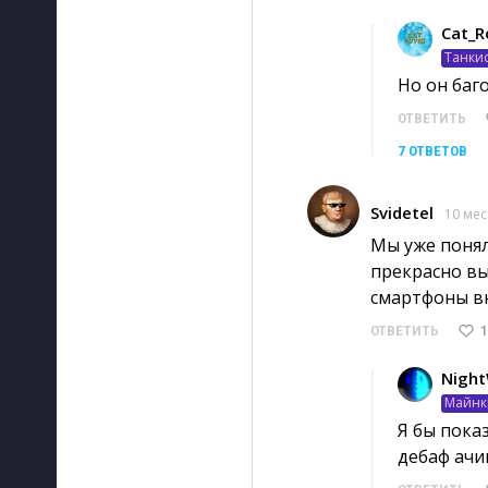
Cat_R
Танки
Но он баг
ОТВЕТИТЬ
7 ОТВЕТОВ
Svidetel
10 мес
Мы уже понял
прекрасно вы
смартфоны вн
1
ОТВЕТИТЬ
Night
Майнк
Я бы показ
дебаф ачив