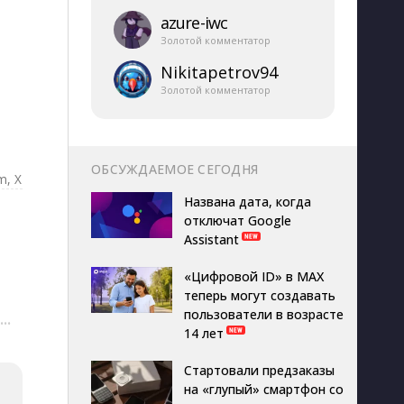
azure-​iwc
Золотой комментатор
Nikitapetrov94
Золотой комментатор
ОБСУЖДАЕМОЕ СЕГОДНЯ
m, X
Названа дата, когда
отключат Google
Assistant
«Цифровой ID» в MAX
теперь могут создавать
пользователи в возрасте
···
14 лет
Стартовали предзаказы
на «глупый» смартфон со