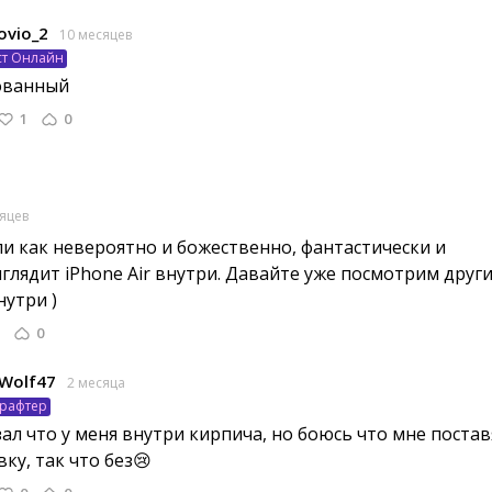
ovio_2
10 месяцев
ст Онлайн
ованный 
1
0
яцев
и как невероятно и божественно, фантастически и 
глядит iPhone Air внутри. Давайте уже посмотрим друг
утри )
0
Wolf47
2 месяца
рафтер
ал что у меня внутри кирпича, но боюсь что мне поставя
ку, так что без😢