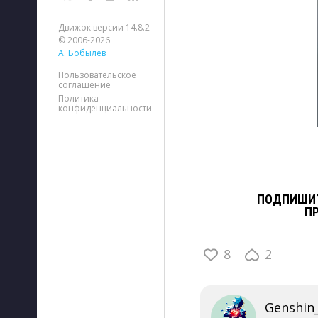
Движок версии 14.8.2
© 2006-2026
А. Бобылев
Пользовательское
соглашение
Политика
конфиденциальности
ПОДПИШИТ
П
8
2
Genshin_