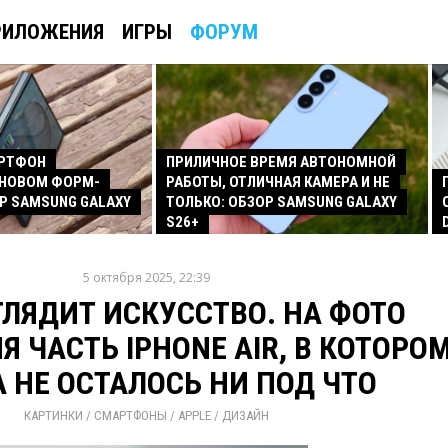
РИЛОЖЕНИЯ
ИГРЫ
ФОРУМ
АРТФОН
ПРИЛИЧНОЕ ВРЕМЯ АВТОНОМНОЙ
 НОВОМ ФОРМ-
РАБОТЫ, ОТЛИЧНАЯ КАМЕРА И НЕ
Р SAMSUNG GALAXY
ТОЛЬКО: ОБЗОР SAMSUNG GALAXY
S26+
5 октября 2025, 22:39
ГЛЯДИТ ИСКУССТВО. НА ФОТО
Я ЧАСТЬ IPHONE AIR, В КОТОРО
 НЕ ОСТАЛОСЬ НИ ПОД ЧТО
КАРТИНКИ
/ 
СМАРТФОНЫ
/ 
APPLE
/ 
ДИЗАЙН