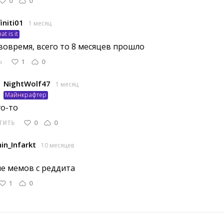
0
0
finiti01
1 месяц
at is it
вовремя, всего то 8 месяцев прошло 
1
0
Ь
NightWolf47
1 месяц
Майнкрафтер
о-то 
0
0
ТИТЬ
in_Infarkt
10 месяцев
ле мемов с реддита 
1
0