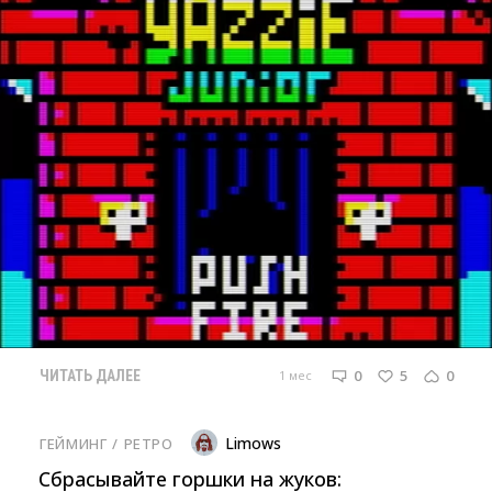
0
5
0
1 мес
ЧИТАТЬ ДАЛЕЕ
Limows
ГЕЙМИНГ
/ 
РЕТРО
Сбрасывайте горшки на жуков: