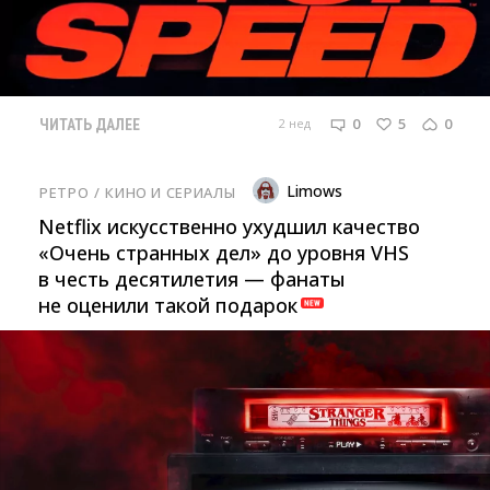
0
5
0
2 нед
ЧИТАТЬ ДАЛЕЕ
Limows
РЕТРО
/ 
КИНО И СЕРИАЛЫ
Netflix искусственно ухудшил качество
«Очень странных дел» до уровня VHS
в честь десятилетия — фанаты
не оценили такой подарок