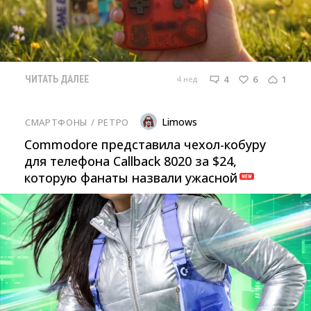
4
6
1
4 нед
ЧИТАТЬ ДАЛЕЕ
Limows
СМАРТФОНЫ
/ 
РЕТРО
Commodore представила чехол-кобуру
для телефона Callback 8020 за $24,
которую фанаты назвали ужасной