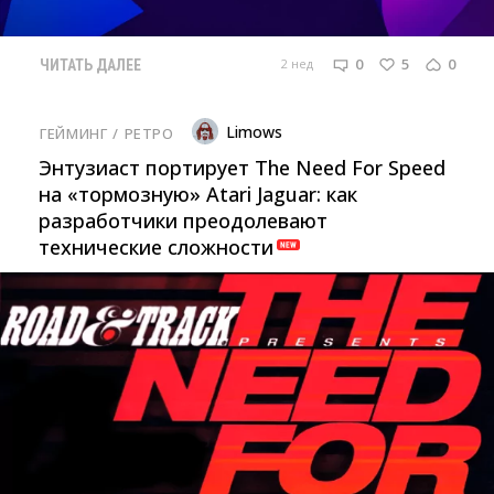
0
5
0
2 нед
ЧИТАТЬ ДАЛЕЕ
Limows
ГЕЙМИНГ
/ 
РЕТРО
Энтузиаст портирует The Need For Speed
на «тормозную» Atari Jaguar: как
разработчики преодолевают
технические сложности