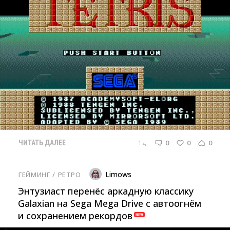
0
0
0
1 д
ЧИТАТЬ ДАЛЕЕ
Limows
ГЕЙМИНГ
/ 
РЕТРО
Энтузиаст перенёс аркадную классику
Galaxian на Sega Mega Drive с автоогнём
и сохранением рекордов