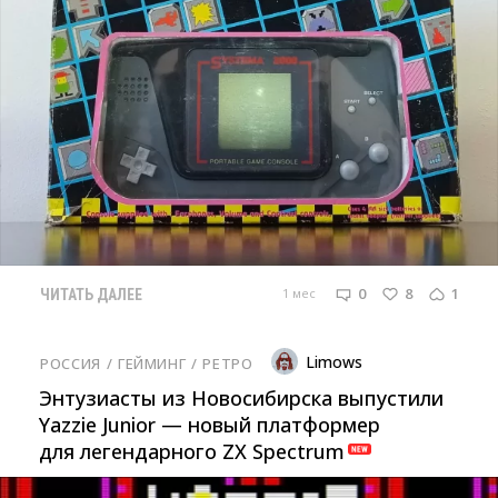
0
8
1
1 мес
ЧИТАТЬ ДАЛЕЕ
Limows
РОССИЯ
/ 
ГЕЙМИНГ
/ 
РЕТРО
Энтузиасты из Новосибирска выпустили
Yazzie Junior — новый платформер
для легендарного ZX Spectrum