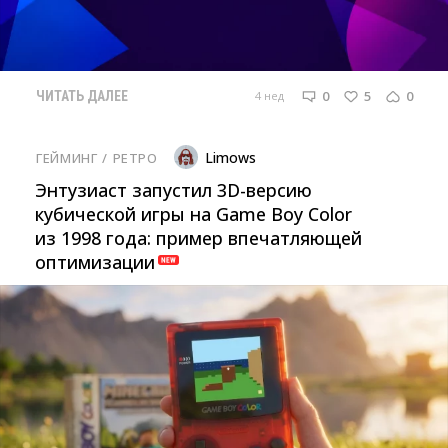
0
5
0
4 нед
ЧИТАТЬ ДАЛЕЕ
Limows
ГЕЙМИНГ
/ 
РЕТРО
Энтузиаст запустил 3D-версию
кубической игры на Game Boy Color
из 1998 года: пример впечатляющей
оптимизации