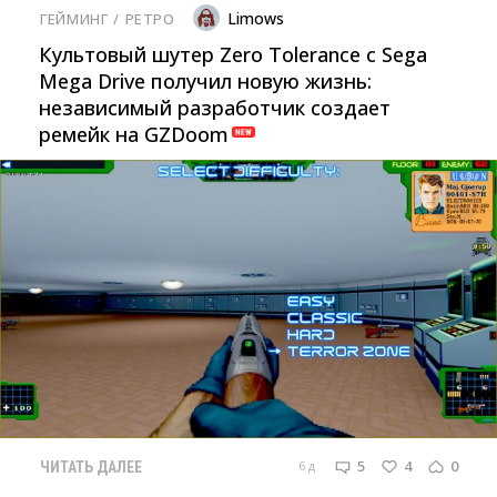
Limows
ГЕЙМИНГ
/ 
РЕТРО
Культовый шутер Zero Tolerance с Sega
Mega Drive получил новую жизнь:
независимый разработчик создает
ремейк на GZDoom
5
4
0
6 д
ЧИТАТЬ ДАЛЕЕ