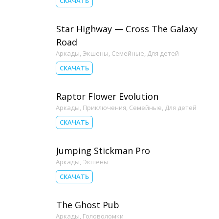
СКАЧАТЬ
Star Highway — Cross The Galaxy
Road
Аркады
,
Экшены
,
Семейные
,
Для детей
СКАЧАТЬ
Raptor Flower Evolution
Аркады
,
Приключения
,
Семейные
,
Для детей
СКАЧАТЬ
Jumping Stickman Pro
Аркады
,
Экшены
СКАЧАТЬ
The Ghost Pub
Аркады
,
Головоломки