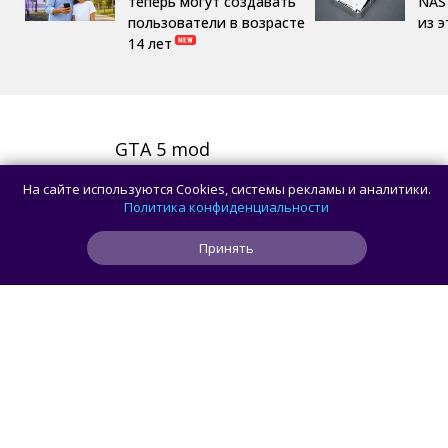
теперь могут создавать
NAS 
пользователи в возрасте
из 
14 лет
GTA 5 mod
Аркады
,
Экшены
На сайте используются Cookies, системы рекламы и аналитики.
СКАЧАТЬ
Политика конфиденциальности
Принять
Space jewels
Аркады
,
Головоломки
СКАЧАТЬ
Xperiment SB1
Аркады
СКАЧАТЬ