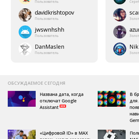
Пользователь
Сере
davidkrishtopov
sca
Пользователь
Золо
jwswnhshh
azur
Пользователь
Золо
DanMaslen
Nik
Пользователь
Золо
ОБСУЖДАЕМОЕ СЕГОДНЯ
Названа дата, когда
В б
отключат Google
для 
Assistant
поя
нав
Gemi
«Цифровой ID» в MAX
Пол