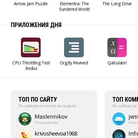
Arrow Jam Puzzle
Elementra: The
The Long Drive
Sundered World
ПРИЛОЖЕНИЯ ДНЯ
CPU Throttling Test
Orgzly Revived
Qalculate!
Redux
ТОП ПО САЙТУ
ТОП КОМ
По лайкам на постах за неделю
По лайкам за
Maslennikov
jw
Пользователь
Поль
krivosheevoa1968
Infi