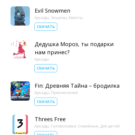
Evil Snowmen
Аркады
,
Экшены
,
Квесты
СКАЧАТЬ
Дедушка Мороз, ты подарки
нам принес?
Аркады
СКАЧАТЬ
Fin: Древняя Тайна – бродилка
Аркады
,
Приключения
СКАЧАТЬ
Threes Free
Аркады
,
Головоломки
,
Семейные
,
Для детей