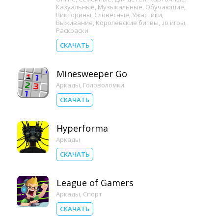
Казуальные
,
Музыкальные
,
Обучающие
,
Викторины
,
Словесные
,
Ужастики
,
Выживание
,
Королевские битвы
,
.io игры
,
Раскраски
СКАЧАТЬ
Minesweeper Go
Аркады
,
Головоломки
СКАЧАТЬ
Hyperforma
Аркады
СКАЧАТЬ
League of Gamers
Аркады
,
Спорт
СКАЧАТЬ