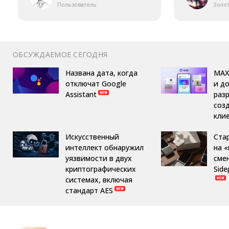
Пользователь
Золо
ОБСУЖДАЕМОЕ СЕГОДНЯ
Названа дата, когда
MAX
отключат Google
и д
Assistant
раз
соз
кли
Искусственный
Ста
интеллект обнаружил
на 
уязвимости в двух
сме
криптографических
Side
системах, включая
стандарт AES