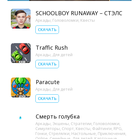
SCHOOLBOY RUNAWAY – СТЭЛС
Аркады
,
Головоломки
,
Квесты
СКАЧАТЬ
Traffic Rush
Аркады
,
Для детей
СКАЧАТЬ
Paracute
Аркады
,
Для детей
СКАЧАТЬ
Смерть голубка
Аркады
,
Экшены
,
Стратегии
,
Головоломки
,
Симуляторы
,
Спорт
,
Квесты
,
Файтинги
,
RPG
,
Гонки
,
Стрелялки
,
Настольные
,
Приключения
,
Online
,
Семейные
,
Для детей
,
Карточные
,