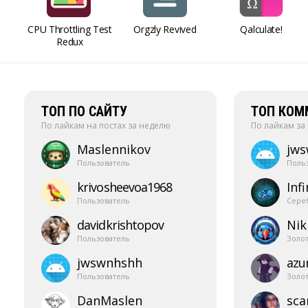
CPU Throttling Test
Orgzly Revived
Qalculate!
Redux
ТОП ПО САЙТУ
ТОП КОМ
По лайкам на постах за неделю
По лайкам за
Maslennikov
jw
Пользователь
Поль
krivosheevoa1968
Infi
Пользователь
Сере
davidkrishtopov
Nik
Пользователь
Золо
jwswnhshh
azur
Пользователь
Золо
DanMaslen
sca