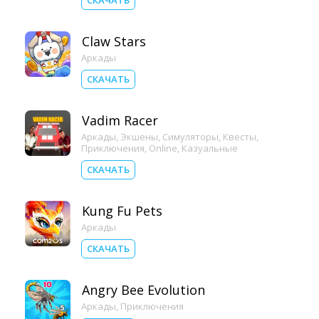
СКАЧАТЬ
Claw Stars
Аркады
СКАЧАТЬ
Vadim Racer
Аркады
,
Экшены
,
Симуляторы
,
Квесты
,
Приключения
,
Online
,
Казуальные
СКАЧАТЬ
Kung Fu Pets
Аркады
СКАЧАТЬ
Angry Bee Evolution
Аркады
,
Приключения