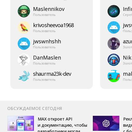
Maslennikov
Infi
Пользователь
Сере
krivosheevoa1968
jw
Пользователь
Поль
jwswnhshh
azur
Пользователь
Золо
DanMaslen
Nik
Пользователь
Золо
shaurma23k-​dev
mak
Пользователь
Поль
ОБСУЖДАЕМОЕ СЕГОДНЯ
MAX откроет API
Рек
и документацию, чтобы
вид
разработчики могли
с б