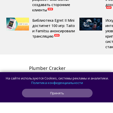
создавать сторонние
дох
клиенты
Библиотека Egret II Mini
Иск
достигнет 100 игр: Taito
инт
и Famitsu анонсировали
уяз
трансляцию
кри
сис
ста
Plumber Cracker
Симуляторы
,
Семейные
На сайте используются Cookies, системы рекламы и аналитики.
СКАЧАТЬ
Политика конфиденциальности
Принять
Russian Wedding — Bride
Makeover
Симуляторы
,
Семейные
,
Для детей