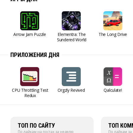
Arrow Jam Puzzle
Elementra: The
The Long Drive
Sundered World
ПРИЛОЖЕНИЯ ДНЯ
CPU Throttling Test
Orgzly Revived
Qalculate!
Redux
ТОП ПО САЙТУ
ТОП КОМ
По лайкам на постах за неделю
По лайкам за