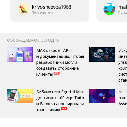
krivosheevoa1968
mak
Пользователь
Поль
ОБСУЖДАЕМОЕ СЕГОДНЯ
MAX откроет API
Иск
и документацию, чтобы
инт
разработчики могли
уяз
создавать сторонние
кри
клиенты
сис
ста
Библиотека Egret II Mini
Назв
достигнет 100 игр: Taito
отк
и Famitsu анонсировали
Assi
трансляцию