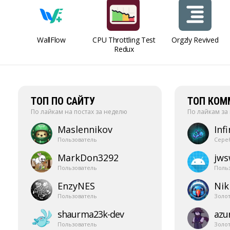
WallFlow
CPU Throttling Test
Orgzly Revived
Redux
ТОП ПО САЙТУ
ТОП КОМ
По лайкам на постах за неделю
По лайкам за
Maslennikov
Infi
Пользователь
Сере
MarkDon3292
jw
Пользователь
Поль
EnzyNES
Nik
Пользователь
Золо
shaurma23k-​dev
azur
Пользователь
Золо