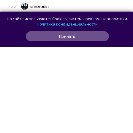
smorodin
ИИ
OpenAI приостановила работу над ИИ-
На сайте используются Cookies, системы рекламы и аналитики.
моделью Astra: всё из-за превышения
Политика конфиденциальности
порога кибербезопасности
Принять
0
0
0
13 мин
ЧИТАТЬ ДАЛЕЕ