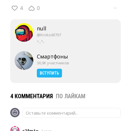
4
0
···
null
@Krokodil707
>_^。
Смартфоны
36,9K участников
ВСТУПИТЬ
4 КОММЕНТАРИЯ
ПО ЛАЙКАМ
Оставьте комментарий...
a7fm1x