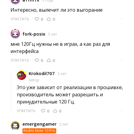
3 года
Интересно, вылечит ли это выгорание 
···
0
0
ОТВЕТИТЬ
fork-posix
5 лет
мне 120Гц нужны не в играх, а как раз для 
интерфейса
···
0
0
ОТВЕТИТЬ
Krokodil707
5 лет
Автор
Это уже зависит от реализации в прошивке, 
производитель может разрешить и
принудительные 120 Гц.
···
0
0
ОТВЕТИТЬ
emergengamer
5 лет
Redmi Note 10 Pro