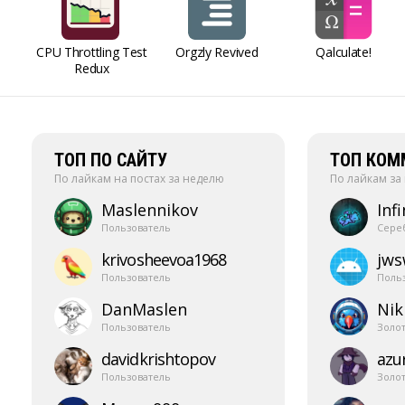
CPU Throttling Test
Orgzly Revived
Qalculate!
Redux
ТОП ПО САЙТУ
ТОП КОМ
По лайкам на постах за неделю
По лайкам за
Maslennikov
Infi
Пользователь
Сере
krivosheevoa1968
jw
Пользователь
Поль
DanMaslen
Nik
Пользователь
Золо
davidkrishtopov
azur
Пользователь
Золо