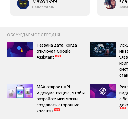
Maxon999
sca
Пользователь
Золо
ОБСУЖДАЕМОЕ СЕГОДНЯ
Названа дата, когда
Иск
отключат Google
инт
Assistant
уяз
кри
сис
ста
MAX откроет API
Рек
и документацию, чтобы
вид
разработчики могли
с б
создавать сторонние
дох
клиенты