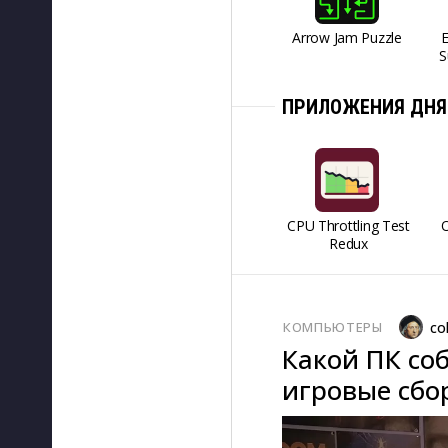
Arrow Jam Puzzle
S
ПРИЛОЖЕНИЯ ДНЯ
CPU Throttling Test
O
Redux
КОМПЬЮТЕРЫ
co
Какой ПК соб
игровые сбор