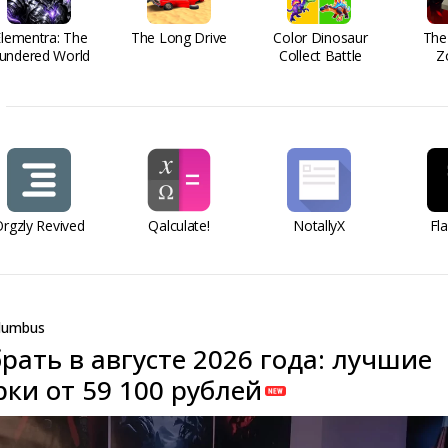
Elementra: The
The Long Drive
Color Dinosaur
The
undered World
Collect Battle
Z
rgzly Revived
Qalculate!
NotallyX
Fl
lumbus
рать в августе 2026 года: лучшие
ки от 59 100 рублей