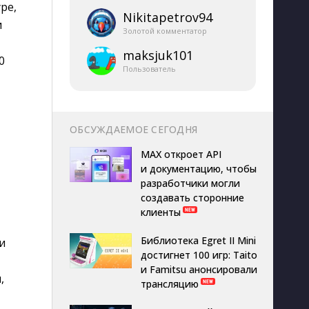
ре,
Nikitapetrov94
и
Золотой комментатор
maksjuk101
0
Пользователь
ОБСУЖДАЕМОЕ СЕГОДНЯ
MAX откроет API
и документацию, чтобы
разработчики могли
создавать сторонние
клиенты
Библиотека Egret II Mini
и
достигнет 100 игр: Taito
и Famitsu анонсировали
,
трансляцию