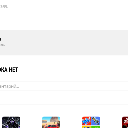
13:55
.
m
ель
КА НЕТ
нтарий...