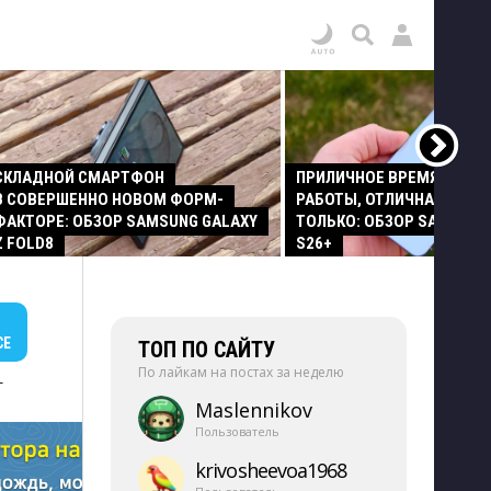
СКЛАДНОЙ СМАРТФОН
ПРИЛИЧНОЕ ВРЕМЯ АВТО
В СОВЕРШЕННО НОВОМ ФОРМ-
РАБОТЫ, ОТЛИЧНАЯ КАМЕР
ФАКТОРЕ: ОБЗОР SAMSUNG GALAXY
ТОЛЬКО: ОБЗОР SAMSUNG
Z FOLD8
S26+
СЕ
ТОП ПО САЙТУ
По лайкам на постах за неделю
+
Maslennikov
Пользователь
krivosheevoa1968