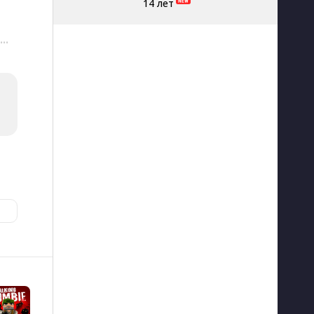
14 лет
···