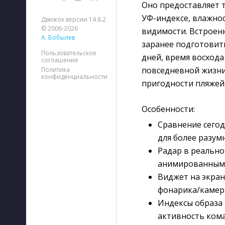
Оно предоставляет 
УФ-индексе, влажнос
Движок версии 14.8.2
© 2006-2026
видимости. Встроен
А. Бобылев
заранее подготовить
Пользовательское
дней, время восхода
соглашение
повседневной жизни,
Политика
конфиденциальности
пригодности пляжей
Особенности:
Сравнение сего
для более разу
Радар в реально
анимированными
Виджет на экран
фонарика/каме
Индексы образа 
активность кома