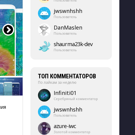
Пользователь
jwswnhshh
Пользователь
DanMaslen
Пользователь
shaurma23k-​dev
Пользователь
ТОП КОММЕНТАТОРОВ
По лайкам за неделю
Infiniti01
Серебряный комментатор
ия 
jwswnhshh
Пользователь
azure-​iwc
Золотой комментатор