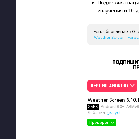
Поддержка наци
излучения и 10-
Есть обновление в Goo
Weather Screen - Foreca
ПОДПИШИТ
П
ВЕРСИЯ ANDROID
Weather Screen 6.10.
XAPK
Android 8.0+
ARMv8,
Добавил:
giseyot
Проверен