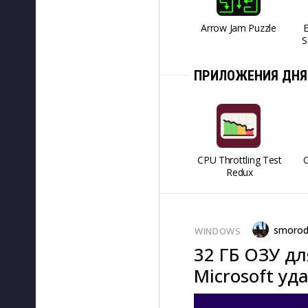
Arrow Jam Puzzle
S
ПРИЛОЖЕНИЯ ДНЯ
CPU Throttling Test
O
Redux
smorod
WINDOWS
32 ГБ ОЗУ д
Microsoft уд