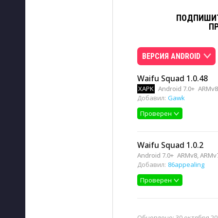
ПОДПИШИТ
П
ВЕРСИЯ ANDROID
Waifu Squad 1.0.48
XAPK
Android 7.0+
ARMv8
Добавил:
Gawk
Проверен
Waifu Squad 1.0.2
Android 7.0+
ARMv8, ARMv7
Добавил:
86appealing
Проверен
Обновлено:
30 октября 20