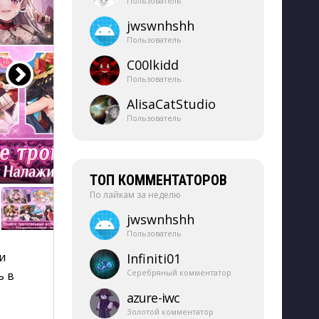
Пользователь
jwswnhshh
Пользователь
C00lkidd
Пользователь
AlisaCatStudio
Пользователь
ТОП КОММЕНТАТОРОВ
По лайкам за неделю
jwswnhshh
Пользователь
 
Infiniti01
Серебряный комментатор
ь в
azure-​iwc
Золотой комментатор