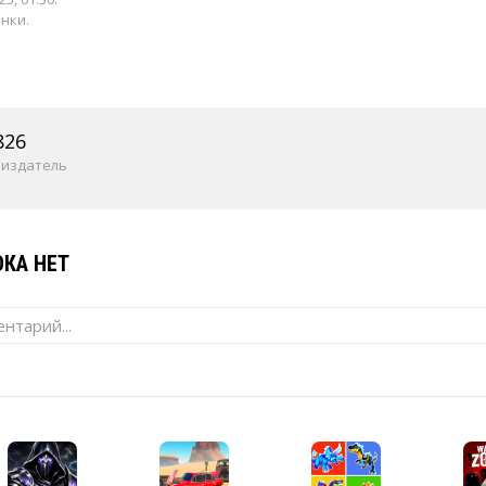
енки.
826
 издатель
КА НЕТ
нтарий...