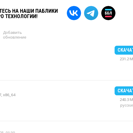
ЕСЬ НА НАШИ ПАБЛИКИ
РО ТЕХНОЛОГИИ!
Добавить
обновление
СКАЧА
231.2 
СКАЧА
, x86_64
240.3 
русски
25, 01:30
.