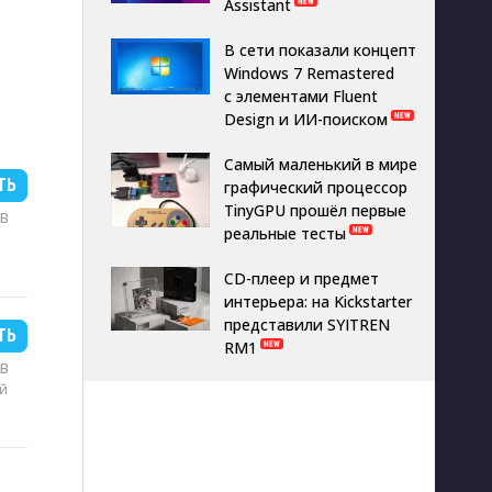
Assistant
В сети показали концепт
Windows 7 Remastered
с элементами Fluent
Design и ИИ-поиском
Самый маленький в мире
ТЬ
графический процессор
TinyGPU прошёл первые
MB
реальные тесты
CD-плеер и предмет
интерьера: на Kickstarter
представили SYITREN
ТЬ
RM1
MB
й