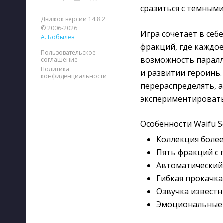
сразиться с темными
Движок версии 14.8.2
© 2006-2026
Игра сочетает в себ
А. Бобылев
фракций, где каждое
Пользовательское
возможность паралл
соглашение
Политика
и развитии героинь.
конфиденциальности
перераспределять, 
экспериментировать 
Особенности Waifu S
Коллекция боле
Пять фракций с
Автоматический
Гибкая прокачка
Озвучка извест
Эмоциональные 