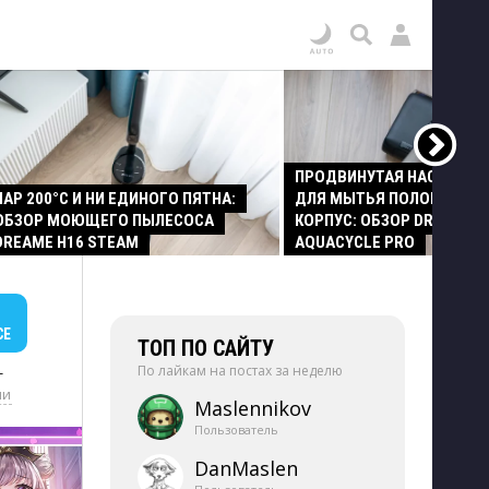
ПРОДВИНУТАЯ НАСАДКА
ПАР 200°C И НИ ЕДИНОГО ПЯТНА:
ДЛЯ МЫТЬЯ ПОЛОВ И СТ
ОБЗОР МОЮЩЕГО ПЫЛЕСОСА
КОРПУС: ОБЗОР DREAME Z
DREAME H16 STEAM
AQUACYCLE PRO
СЕ
ТОП ПО САЙТУ
По лайкам на постах за неделю
+
ии
Maslennikov
Пользователь
DanMaslen