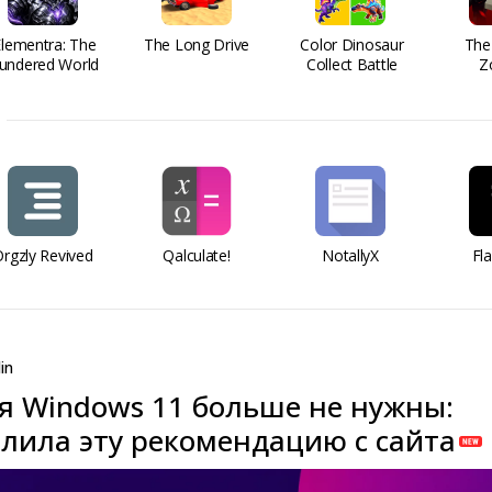
Elementra: The
The Long Drive
Color Dinosaur
The
undered World
Collect Battle
Z
rgzly Revived
Qalculate!
NotallyX
Fl
in
ля Windows 11 больше не нужны:
алила эту рекомендацию с сайта