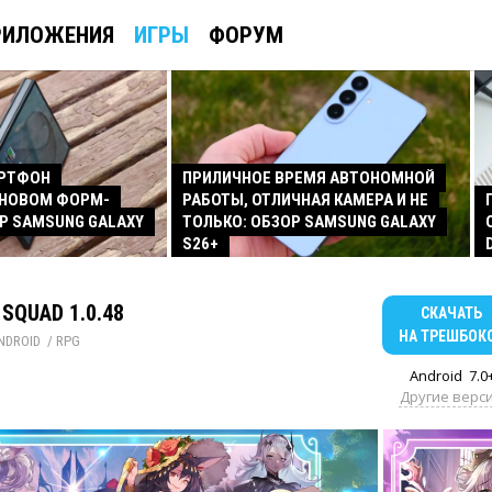
РИЛОЖЕНИЯ
ИГРЫ
ФОРУМ
АРТФОН
ПРИЛИЧНОЕ ВРЕМЯ АВТОНОМНОЙ
 НОВОМ ФОРМ-
РАБОТЫ, ОТЛИЧНАЯ КАМЕРА И НЕ
Р SAMSUNG GALAXY
ТОЛЬКО: ОБЗОР SAMSUNG GALAXY
S26+
 SQUAD 1.0.48
СКАЧАТЬ
НА ТРЕШБОК
NDROID
/ 
RPG
Android
7.0
Другие верс