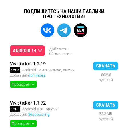
ПОДПИШИТЕСЬ НА НАШИ ПАБЛИКИ
ПРО ТЕХНОЛОГИИ!
Добавить
ANDROID 14
обновление
Vivisticker 1.2.19
СКАЧАТЬ
XAPK
Android 12.0L+
ARMv8, ARMv7
38 MB
Добавил:
dominoes
русский
Проверен
Vivisticker 1.1.72
СКАЧАТЬ
XAPK
Android 8.0+
ARMv7
32.2 MB
Добавил:
86appealing
русский
Проверен