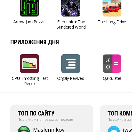
Arrow Jam Puzzle
Elementra: The
The Long Drive
Sundered World
ПРИЛОЖЕНИЯ ДНЯ
CPU Throttling Test
Orgzly Revived
Qalculate!
Redux
ТОП ПО САЙТУ
ТОП КОМ
По лайкам на постах за неделю
По лайкам за
Maslennikov
jw