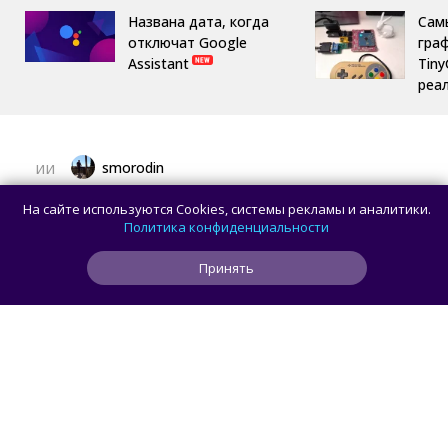
Названа дата, когда
Сам
отключат Google
гра
Assistant
Tin
реа
smorodin
ИИ
Рекламу в ChatGPT чаще видят
На сайте используются Cookies, системы рекламы и аналитики.
пользователи с более низким уровнем
Политика конфиденциальности
дохода — исследование
Принять