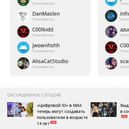
Пользователь
Поль
DanMaslen
Infi
Пользователь
Сере
C00lkidd
azur
Пользователь
Золо
jwswnhshh
C00
Пользователь
Поль
AlisaCatStudio
sca
Пользователь
Золо
ОБСУЖДАЕМОЕ СЕГОДНЯ
«Цифровой ID» в MAX
Выд
теперь могут создавать
в с
пользователи в возрасте
14 лет