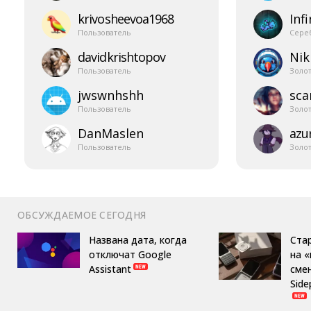
krivosheevoa1968
Infi
Пользователь
Сере
davidkrishtopov
Nik
Пользователь
Золо
jwswnhshh
sca
Пользователь
Золо
DanMaslen
azur
Пользователь
Золо
ОБСУЖДАЕМОЕ СЕГОДНЯ
Названа дата, когда
Ста
отключат Google
на 
Assistant
сме
Side