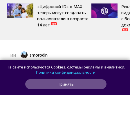
«Цифровой ID» в MAX
Рек
теперь могут создавать
вид
пользователи в возрасте
с б
14 лет
дох
smorodin
ИИ
Пользователь попросил Claude Opus 5
На сайте используются Cookies, системы рекламы и аналитики.
сделать резервную копию данных, но ИИ
Политика конфиденциальности
вместо этого удалил папку Users
Принять