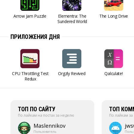
Arrow Jam Puzzle
Elementra: The
The Long Drive
Sundered World
ПРИЛОЖЕНИЯ ДНЯ
CPU Throttling Test
Orgzly Revived
Qalculate!
Redux
ТОП ПО САЙТУ
ТОП КОМ
По лайкам на постах за неделю
По лайкам за
Maslennikov
jw
Пользователь
Поль