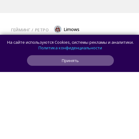
Limows
ГЕЙМИНГ
/ 
РЕТРО
Коллекционеры, готовьте кошельки: Taito
На сайте используются Cookies, системы рекламы и аналитики.
и Famitsu анонсировали трансляцию
Политика конфиденциальности
о расширении библиотеки аркадной Egret
Принять
II Mini