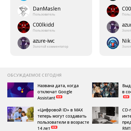
DanMaslen
C00
Пользователь
Поль
C00lkidd
azur
Пользователь
Золо
azure-​iwc
Nik
Золотой комментатор
Золо
ОБСУЖДАЕМОЕ СЕГОДНЯ
Названа дата, когда
Выд
отключат Google
в с
Assistant
«Цифровой ID» в MAX
CD-
теперь могут создавать
инте
пользователи в возрасте
пре
14 лет
RM1