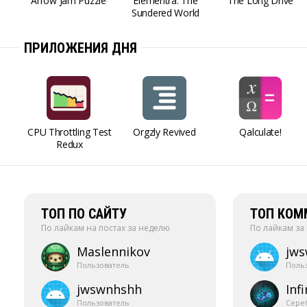
Arrow Jam Puzzle
Elementra: The
The Long Drive
Sundered World
ПРИЛОЖЕНИЯ ДНЯ
CPU Throttling Test
Orgzly Revived
Qalculate!
Redux
ТОП ПО САЙТУ
ТОП КОМ
По лайкам на постах за неделю
По лайкам за
Maslennikov
jw
Пользователь
Поль
jwswnhshh
Infi
Пользователь
Сере