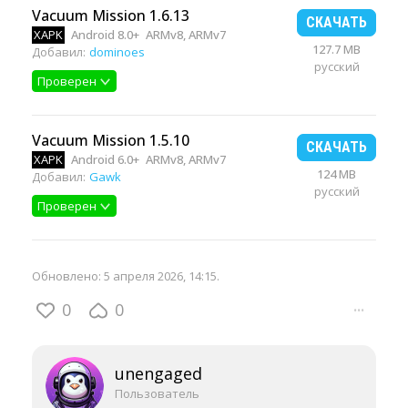
Vacuum Mission 1.6.13
СКАЧАТЬ
XAPK
Android 8.0+
ARMv8, ARMv7
127.7 MB
Добавил:
dominoes
русский
Проверен
Vacuum Mission 1.5.10
СКАЧАТЬ
XAPK
Android 6.0+
ARMv8, ARMv7
124 MB
Добавил:
Gawk
русский
Проверен
Обновлено:
5 апреля 2026, 14:15
.
0
0
···
unengaged
Пользователь