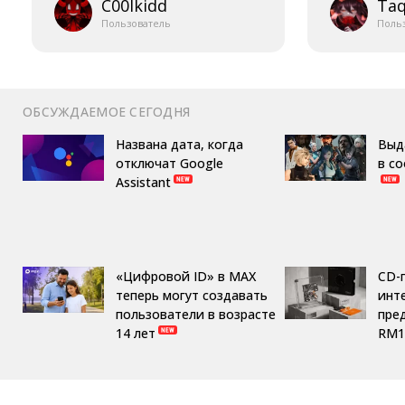
C00lkidd
Taq
Пользователь
Поль
ОБСУЖДАЕМОЕ СЕГОДНЯ
Названа дата, когда
Выд
отключат Google
в с
Assistant
«Цифровой ID» в MAX
CD-
теперь могут создавать
инте
пользователи в возрасте
пре
14 лет
RM1