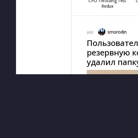
CPU Throttling Test
O
Redux
smorodin
ИИ
Пользовател
резервную к
удалил папку