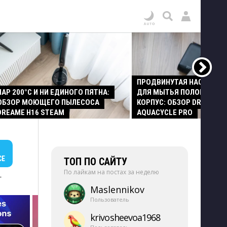
ПРОДВИНУТАЯ НАСАДКА
ПАР 200°C И НИ ЕДИНОГО ПЯТНА:
ДЛЯ МЫТЬЯ ПОЛОВ И СТ
ОБЗОР МОЮЩЕГО ПЫЛЕСОСА
КОРПУС: ОБЗОР DREAME Z
DREAME H16 STEAM
AQUACYCLE PRO
СЕ
ТОП ПО САЙТУ
По лайкам на постах за неделю
+
Maslennikov
Пользователь
krivosheevoa1968