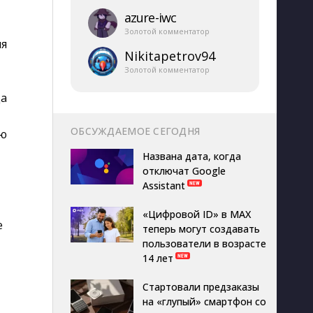
azure-​iwc
Золотой комментатор
ля
Nikitapetrov94
Золотой комментатор
да
ОБСУЖДАЕМОЕ СЕГОДНЯ
ью
Названа дата, когда
отключат Google
Assistant
«Цифровой ID» в MAX
е
теперь могут создавать
пользователи в возрасте
14 лет
Стартовали предзаказы
на «глупый» смартфон со