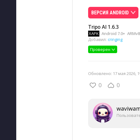
ВЕРСИЯ ANDROID
Tripo AI 1.6.3
XAPK
Android 7.0+
ARMv8,
Добавил:
cringing
Проверен
Обновлено:
17 мая 2026, 1
0
0
waviwa
Пользоват