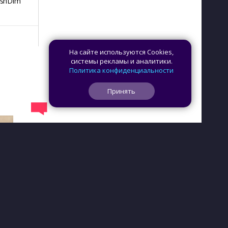
ashDim
Day Counter –
App Lock
Dazzify Fi
Cчетчик дней
На сайте используются Cookies,
системы рекламы и аналитики.
Политика конфиденциальности
Принять