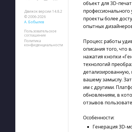
объект для 3D-печат
профессионального у
Движок версии 14.8.2
© 2006-2026
проекты более дост
А. Бобылев
опытных дизайнеров
Пользовательское
соглашение
Процесс работы уди
Политика
конфиденциальности
описания того, что 
нажатия кнопки «Ге
технологий преобраз
детализированную, 
вашему замыслу. За
им с другими. Плат
обновлениям, в кот
отзывов пользовате
Особенности:
Генерация 3D-мо