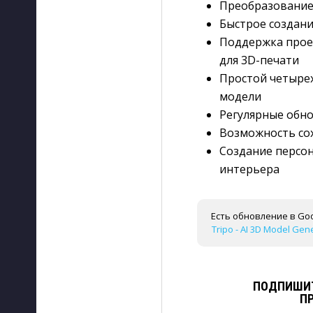
Преобразование
Быстрое создани
Поддержка прое
для 3D-печати
Простой четырех
модели
Регулярные обн
Возможность со
Создание персо
интерьера
Есть обновление в Goo
Tripo - AI 3D Model Gene
ПОДПИШИТ
П