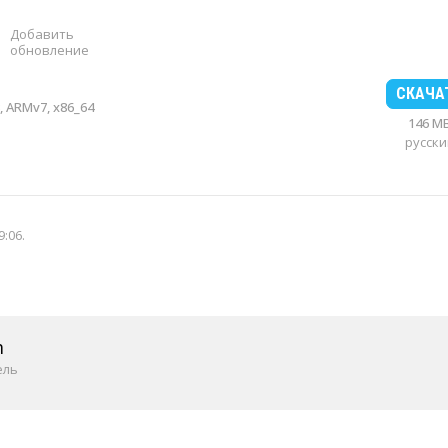
Добавить
обновление
СКАЧА
 ARMv7, x86_64
146 M
русски
9:06
.
m
ель