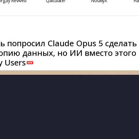
rgzly Revived
Qalculate!
NotallyX
Fl
ь попросил Claude Opus 5 сделать
опию данных, но ИИ вместо этого
 Users