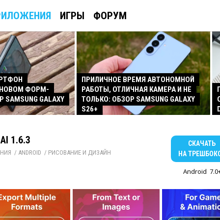
РИЛОЖЕНИЯ
ИГРЫ
ФОРУМ
АРТФОН
ПРИЛИЧНОЕ ВРЕМЯ АВТОНОМНОЙ
 НОВОМ ФОРМ-
РАБОТЫ, ОТЛИЧНАЯ КАМЕРА И НЕ
Р SAMSUNG GALAXY
ТОЛЬКО: ОБЗОР SAMSUNG GALAXY
S26+
AI 1.6.3
СКАЧАТЬ
НИЯ
/ 
ANDROID
/ 
РИСОВАНИЕ И ДИЗАЙН
НА ТРЕШБОК
Android
7.0