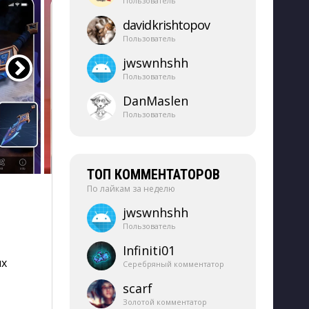
Пользователь
davidkrishtopov
Пользователь
jwswnhshh
Пользователь
DanMaslen
Пользователь
ТОП КОММЕНТАТОРОВ
По лайкам за неделю
jwswnhshh
Пользователь
Infiniti01
ых
Серебряный комментатор
scarf
Золотой комментатор