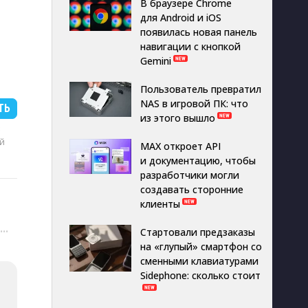
В браузере Chrome
для Android и iOS
появилась новая панель
навигации с кнопкой
Gemini
Пользователь превратил
NAS в игровой ПК: что
ТЬ
из этого вышло
B
й
MAX откроет API
и документацию, чтобы
разработчики могли
создавать сторонние
клиенты
···
Стартовали предзаказы
на «глупый» смартфон со
сменными клавиатурами
Sidephone: сколько стоит