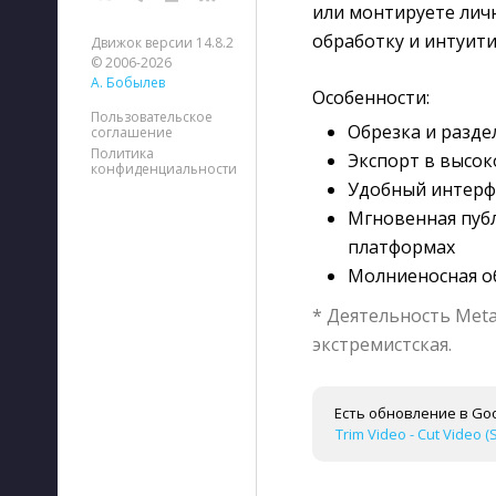
или монтируете лич
обработку и интуити
Движок версии 14.8.2
© 2006-2026
А. Бобылев
Особенности:
Пользовательское
Обрезка и разде
соглашение
Политика
Экспорт в высок
конфиденциальности
Удобный интерф
Мгновенная публ
платформах
Молниеносная о
* Деятельность Meta
экстремистская.
Есть обновление в Goo
Trim Video - Cut Video (