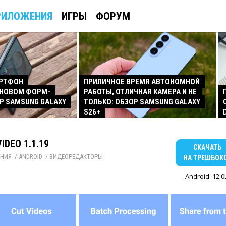
РИЛОЖЕНИЯ
ИГРЫ
ФОРУМ
АРТФОН
ПРИЛИЧНОЕ ВРЕМЯ АВТОНОМНОЙ
 НОВОМ ФОРМ-
РАБОТЫ, ОТЛИЧНАЯ КАМЕРА И НЕ
Р SAMSUNG GALAXY
ТОЛЬКО: ОБЗОР SAMSUNG GALAXY
S26+
IDEO 1.1.19
СКАЧАТЬ
НИЯ
/ 
ANDROID
/ 
ВИДЕОРЕДАКТОРЫ
НА ТРЕШБОК
Android
12.0