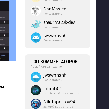
Пользователь
DanMaslen
Пользователь
shaurma23k-​dev
Пользователь
jwswnhshh
Пользователь
ТОП КОММЕНТАТОРОВ
По лайкам за неделю
jwswnhshh
Пользователь
м 
Infiniti01
Серебряный комментатор
Nikitapetrov94
Золотой комментатор