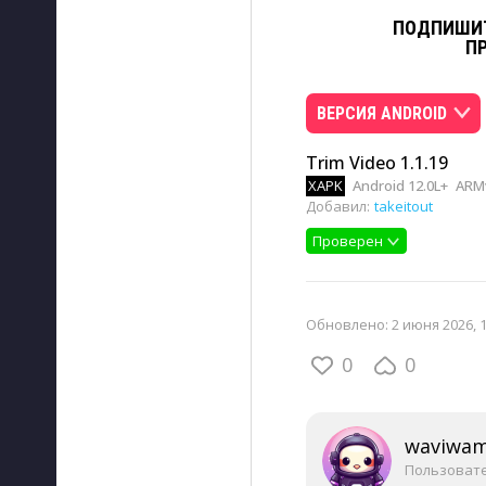
ПОДПИШИТ
П
ВЕРСИЯ ANDROID
Trim Video 1.1.19
XAPK
Android 12.0L+
ARMv
Добавил:
takeitout
Проверен
Обновлено:
2 июня 2026, 
0
0
waviwa
Пользоват