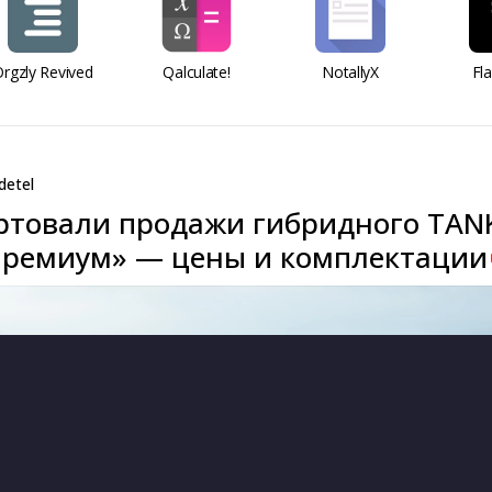
rgzly Revived
Qalculate!
NotallyX
Fl
detel
артовали продажи гибридного TAN
Премиум» — цены и комплектации