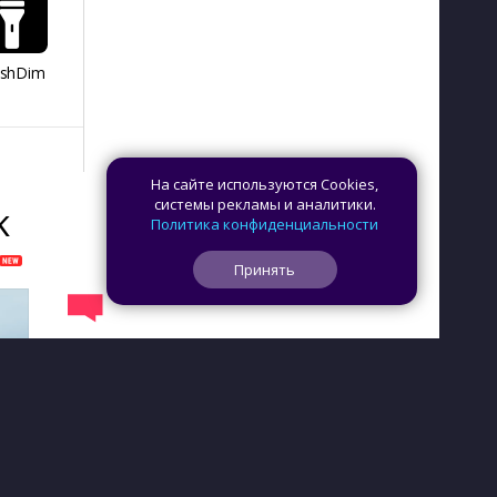
ashDim
Day Counter –
App Lock
Dazzify Fi
Cчетчик дней
На сайте используются Cookies,
системы рекламы и аналитики.
K
Политика конфиденциальности
Принять