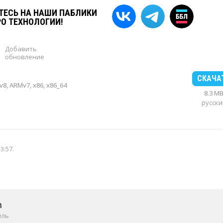
ЕСЬ НА НАШИ ПАБЛИКИ
РО ТЕХНОЛОГИИ!
Добавить
обновление
СКАЧА
8, ARMv7, x86, x86_64
8.3 M
русски
13:57
.
m
ель