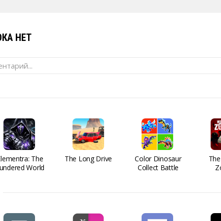
КА НЕТ
нтарий...
Elementra: The
The Long Drive
Color Dinosaur
The
undered World
Collect Battle
Z