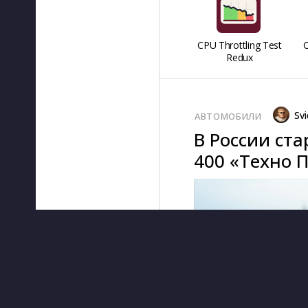
CPU Throttling Test
O
Redux
Svi
АВТОМОБИЛИ
В России ст
400 «Техно 