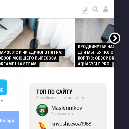
ПРОДВИНУТАЯ НАСАДКА
ПАР 200°C И НИ ЕДИНОГО ПЯТНА:
ДЛЯ МЫТЬЯ ПОЛОВ И СТ
ОБЗОР МОЮЩЕГО ПЫЛЕСОСА
КОРПУС: ОБЗОР DREAME Z
DREAME H16 STEAM
AQUACYCLE PRO
СЕ
ТОП ПО САЙТУ
По лайкам на постах за неделю
L+
Maslennikov
Пользователь
krivosheevoa1968