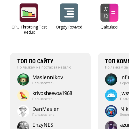
CPU Throttling Test
Orgzly Revived
Qalculate!
Redux
ТОП ПО САЙТУ
ТОП КОМ
По лайкам на постах за неделю
По лайкам за
Maslennikov
Infi
Пользователь
Сере
krivosheevoa1968
jw
Пользователь
Поль
DanMaslen
Nik
Пользователь
Золо
EnzyNES
azur