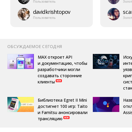
Пользователь
Золо
davidkrishtopov
sca
Пользователь
Золо
ОБСУЖДАЕМОЕ СЕГОДНЯ
MAX откроет API
Иск
и документацию, чтобы
инт
разработчики могли
уяз
создавать сторонние
кри
клиенты
сис
ста
Библиотека Egret II Mini
Назв
достигнет 100 игр: Taito
отк
и Famitsu анонсировали
Assi
трансляцию