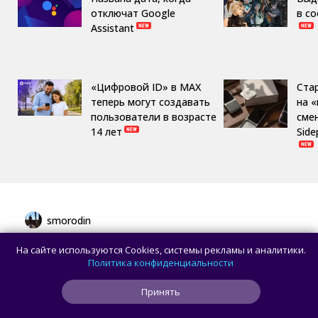
отключат Google
в с
Assistant
«Цифровой ID» в MAX
Ста
теперь могут создавать
на 
пользователи в возрасте
сме
14 лет
Side
smorodin
В браузере Chrome для Android и iOS
На сайте используются Cookies, системы рекламы и аналитики.
появилась новая панель навигации
Политика конфиденциальности
с кнопкой Gemini
Принять