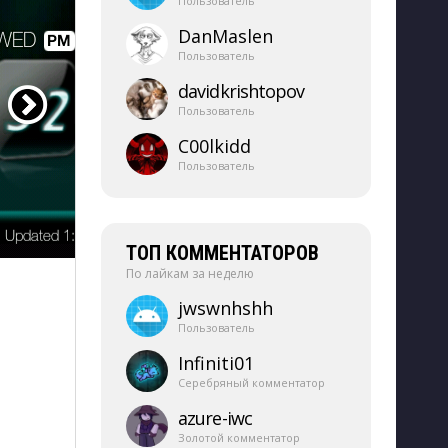
Пользователь
DanMaslen
Пользователь
davidkrishtopov
Пользователь
C00lkidd
Пользователь
ТОП КОММЕНТАТОРОВ
По лайкам за неделю
jwswnhshh
Пользователь
Infiniti01
Серебряный комментатор
azure-​iwc
Золотой комментатор