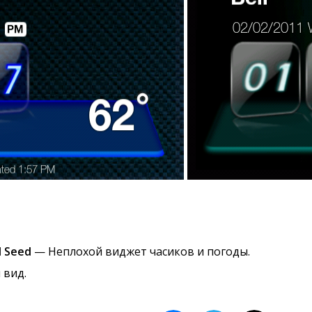
d Seed
— Неплохой виджет часиков и погоды.
 вид.