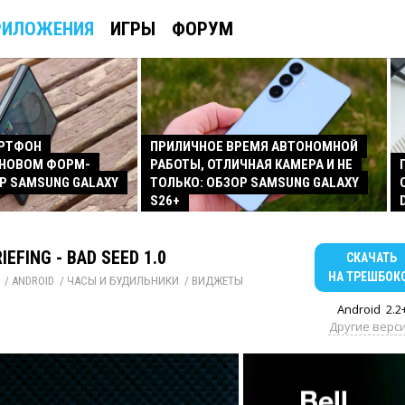
РИЛОЖЕНИЯ
ИГРЫ
ФОРУМ
АРТФОН
ПРИЛИЧНОЕ ВРЕМЯ АВТОНОМНОЙ
 НОВОМ ФОРМ-
РАБОТЫ, ОТЛИЧНАЯ КАМЕРА И НЕ
Р SAMSUNG GALAXY
ТОЛЬКО: ОБЗОР SAMSUNG GALAXY
S26+
IEFING - BAD SEED 1.0
СКАЧАТЬ
НА ТРЕШБОК
/ 
ANDROID
/ 
ЧАСЫ И БУДИЛЬНИКИ
/ 
ВИДЖЕТЫ
Android
2.2
Другие верс