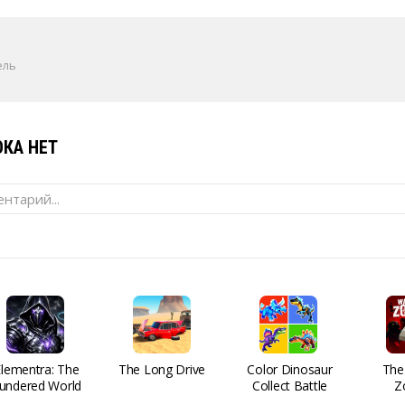
ель
КА НЕТ
нтарий...
Elementra: The
The Long Drive
Color Dinosaur
The
undered World
Collect Battle
Z