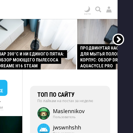
ПРОДВИНУТАЯ НАСАДКА
ПАР 200°C И НИ ЕДИНОГО ПЯТНА:
ДЛЯ МЫТЬЯ ПОЛОВ И СТ
ОБЗОР МОЮЩЕГО ПЫЛЕСОСА
КОРПУС: ОБЗОР DREAME Z
DREAME H16 STEAM
AQUACYCLE PRO
СЕ
ТОП ПО САЙТУ
По лайкам на постах за неделю
+
ии
Maslennikov
Пользователь
jwswnhshh