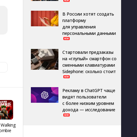
В России хотят создать
платформу
для управления
персональными данными
Стартовали предзаказы
на «глупый» смартфон со
сменными клавиатурами
Sidephone: сколько стоит
Рекламу в ChatGPT чаще
видят пользователи
с более низким уровнем
дохода — исследование
 Walking
REMATCH HOCKEY
Я голубь
People H
ombie
26
Playgro