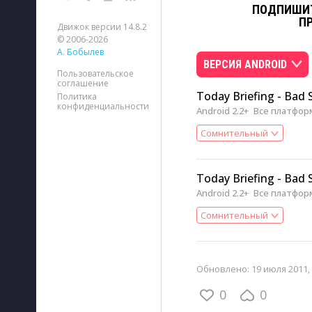
ПОДПИШИТ
П
Движок версии 14.8.2
© 2006-2026
А. Бобылев
ВЕРСИЯ ANDROID
Пользовательское
соглашение
Today Briefing - Bad
Политика
конфиденциальности
Android 2.2+
Все платфо
Сомнительный
Today Briefing - Bad
Android 2.2+
Все платфо
Сомнительный
Обновлено:
19 июля 2011, 
0
0