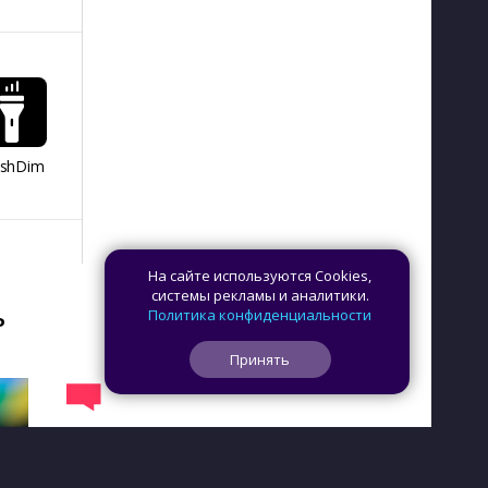
ashDim
Day Counter –
App Lock
Dazzify Fi
Cчетчик дней
На сайте используются Cookies,
системы рекламы и аналитики.
ь
Политика конфиденциальности
Принять