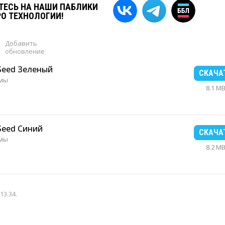
ЕСЬ НА НАШИ ПАБЛИКИ
РО ТЕХНОЛОГИИ!
Добавить
обновление
 Seed Зеленый
СКАЧА
рмы
8.1 M
 Seed Синий
СКАЧА
рмы
8.2 M
13:34
.