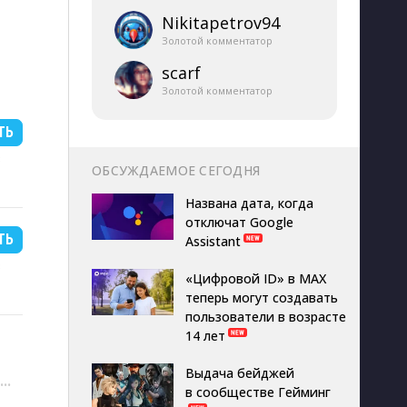
Nikitapetrov94
Золотой комментатор
scarf
Золотой комментатор
ТЬ
B
ОБСУЖДАЕМОЕ СЕГОДНЯ
Названа дата, когда
отключат Google
ТЬ
Assistant
B
«Цифровой ID» в MAX
теперь могут создавать
пользователи в возрасте
14 лет
Выдача бейджей
···
в сообществе Гейминг