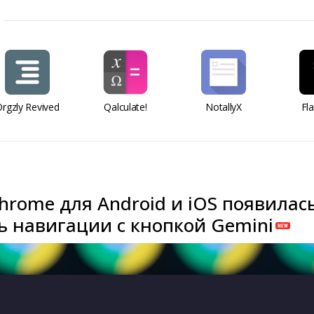
rgzly Revived
Qalculate!
NotallyX
Fl
hrome для Android и iOS появилас
ь навигации с кнопкой Gemini