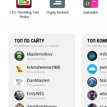
CPU Throttling Test
Orgzly Revived
Qalculate!
Redux
ТОП ПО САЙТУ
ТОП КОМ
По лайкам на постах за неделю
По лайкам за
Maslennikov
Infi
Пользователь
Сере
krivosheevoa1968
jw
Пользователь
Поль
DanMaslen
Nik
Пользователь
Золо
EnzyNES
azur
Пользователь
Золо
davidkrishtopov
sca