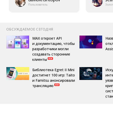
Пользователь
Золо
ОБСУЖДАЕМОЕ СЕГОДНЯ
MAX откроет API
Назв
и документацию, чтобы
отк
разработчики могли
Assi
создавать сторонние
клиенты
Библиотека Egret II Mini
Иск
достигнет 100 игр: Taito
инт
и Famitsu анонсировали
уяз
трансляцию
кри
сис
ста