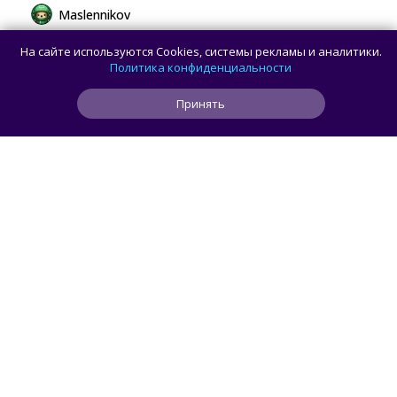
Maslennikov
Пошлина 5%, а НДС 22%: как изменятся
На сайте используются Cookies, системы рекламы и аналитики.
правила ввоза товаров из-за рубежа
Политика конфиденциальности
Принять
0
0
0
2 мин
ЧИТАТЬ ДАЛЕЕ