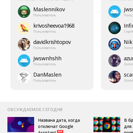
Maslennikov
jw
Пользователь
Поль
krivosheevoa1968
Infi
Пользователь
Сере
davidkrishtopov
Nik
Пользователь
Золо
jwswnhshh
azur
Пользователь
Золо
DanMaslen
sca
Пользователь
Золо
ОБСУЖДАЕМОЕ СЕГОДНЯ
Названа дата, когда
В б
отключат Google
для 
Assistant
поя