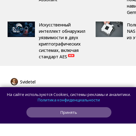
нав
Gemi
Искусственный
Пол
интеллект обнаружил
NAS 
уязвимости в двух
из 
криптографических
системах, включая
стандарт AES
Svidetel
Режиссер «Последнего богатыря»
На сайте используются Cookies, системы рекламы и аналитики.
протестировал HONOR MagicPad 4
Политика конфиденциальности
и остался впечатлён экраном
Принять