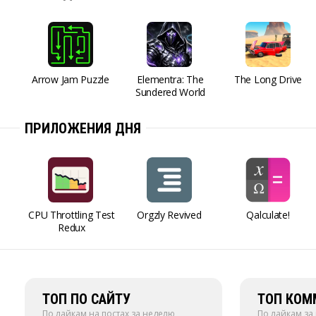
Arrow Jam Puzzle
Elementra: The
The Long Drive
Sundered World
ПРИЛОЖЕНИЯ ДНЯ
CPU Throttling Test
Orgzly Revived
Qalculate!
Redux
ТОП ПО САЙТУ
ТОП КОМ
По лайкам на постах за неделю
По лайкам за