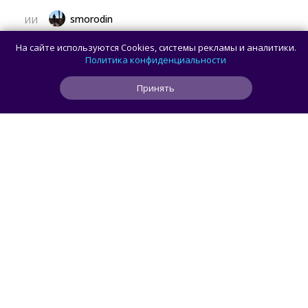
smorodin
ИИ
Рекламу в ChatGPT чаще видят
На сайте используются Cookies, системы рекламы и аналитики.
пользователи с более низким уровнем
Политика конфиденциальности
дохода — исследование
Принять
1
0
0
1 ч
ЧИТАТЬ ДАЛЕЕ