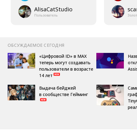
AlisaCatStudio
sca
Пользователь
Золо
ОБСУЖДАЕМОЕ СЕГОДНЯ
«Цифровой ID» в MAX
Назв
теперь могут создавать
отк
пользователи в возрасте
Assi
14 лет
Выдача бейджей
Сам
в сообществе Гейминг
гра
Tin
реа