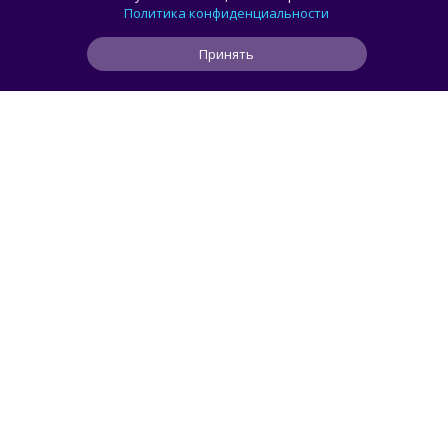
и Famitsu анонсировали трансляцию
Политика конфиденциальности
о расширении библиотеки аркадной Egret
Принять
II Mini
1
0
0
6 ч
ЧИТАТЬ ДАЛЕЕ
Mendeleev
РОССИЯ