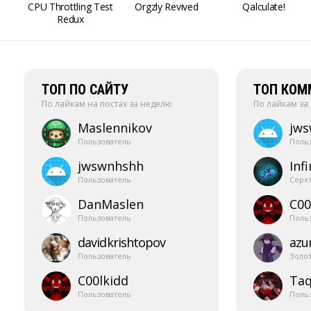
CPU Throttling Test
Orgzly Revived
Qalculate!
Redux
ТОП ПО САЙТУ
ТОП КОМ
По лайкам на постах за неделю
По лайкам за
Maslennikov
jw
Пользователь
Поль
jwswnhshh
Infi
Пользователь
Сере
DanMaslen
C00
Пользователь
Поль
davidkrishtopov
azur
Пользователь
Золо
C00lkidd
Taq
Пользователь
Поль