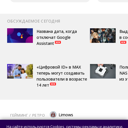
ОБСУЖДАЕМОЕ СЕГОДНЯ
Названа дата, когда
Выд
отключат Google
в с
Assistant
«Цифровой ID» в MAX
Пол
теперь могут создавать
NAS 
пользователи в возрасте
из 
14 лет
Limows
ГЕЙМИНГ
/ 
РЕТРО
Коллекционеры, готовьте кошельки: Taito
На сайте используются Cookies, системы рекламы и аналитики.