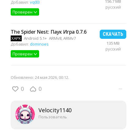
156.7 MB
Добавил:
vq0l3
русский
Проверен
The Spider Nest: Паук Игра 0.7.6
СКАЧАТЬ
XAPK
Android 5.1+
ARMv8, ARMv7
135 MB
Добавил:
dominoes
русский
Проверен
Обновлено:
24 мая 2026, 00:12
.
0
0
···
Velocity1140
Пользователь