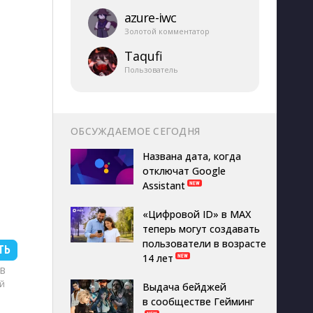
azure-​iwc
Золотой комментатор
Taqufi
Пользователь
ОБСУЖДАЕМОЕ СЕГОДНЯ
Названа дата, когда
отключат Google
Assistant
«Цифровой ID» в MAX
теперь могут создавать
пользователи в возрасте
ТЬ
14 лет
MB
й
Выдача бейджей
в сообществе Гейминг