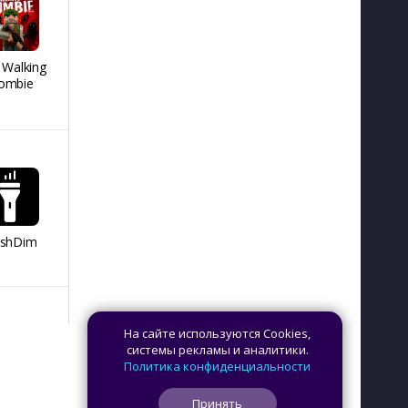
 Walking
REMATCH HOCKEY
Я голубь
People H
ombie
26
Playgro
ashDim
Day Counter –
App Lock
Dazzify Fi
Cчетчик дней
На сайте используются Cookies,
системы рекламы и аналитики.
Политика конфиденциальности
Принять