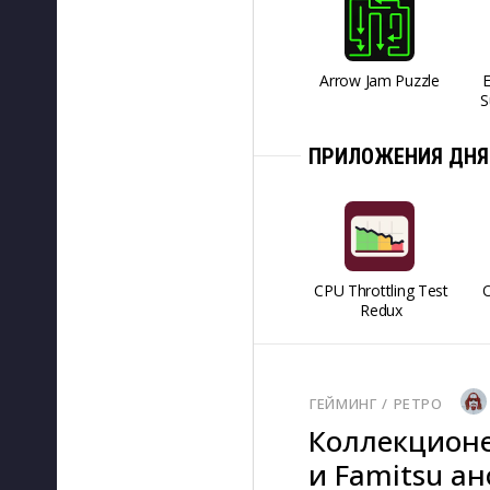
Arrow Jam Puzzle
S
ПРИЛОЖЕНИЯ ДНЯ
CPU Throttling Test
O
Redux
ГЕЙМИНГ
/ 
РЕТРО
Коллекционе
и Famitsu а