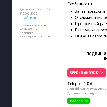
Особенности:
Движок версии 14.8.2
Заказ поездки в
© 2006-2026
Отслеживание в
А. Бобылев
Прозрачный рас
Пользовательское
соглашение
Различные спос
Политика
Оцените свою п
конфиденциальности
ПОДПИШИТ
П
ВЕРСИЯ ANDROID
Teleport 1.0.6
Android 7.0+
ARMv8, ARMv7
Добавил:
cringing
Проверен