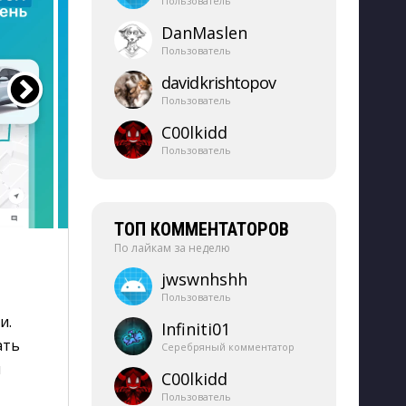
Пользователь
DanMaslen
Пользователь
davidkrishtopov
Пользователь
C00lkidd
Пользователь
ТОП КОММЕНТАТОРОВ
По лайкам за неделю
jwswnhshh
Пользователь
. 
Infiniti01
ать
Серебряный комментатор
и
C00lkidd
Пользователь