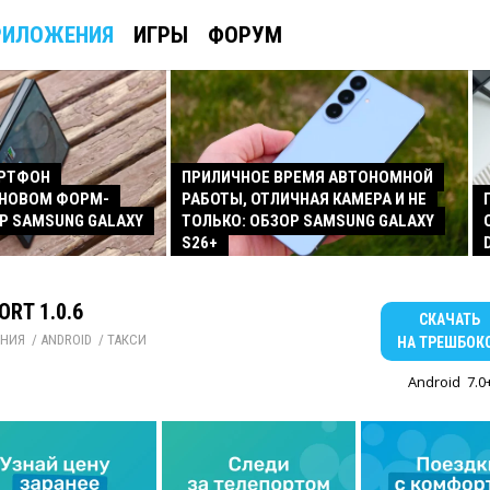
РИЛОЖЕНИЯ
ИГРЫ
ФОРУМ
АРТФОН
ПРИЛИЧНОЕ ВРЕМЯ АВТОНОМНОЙ
 НОВОМ ФОРМ-
РАБОТЫ, ОТЛИЧНАЯ КАМЕРА И НЕ
Р SAMSUNG GALAXY
ТОЛЬКО: ОБЗОР SAMSUNG GALAXY
S26+
ORT 1.0.6
СКАЧАТЬ
НИЯ
/ 
ANDROID
/ 
ТАКСИ
НА ТРЕШБОК
Android
7.0