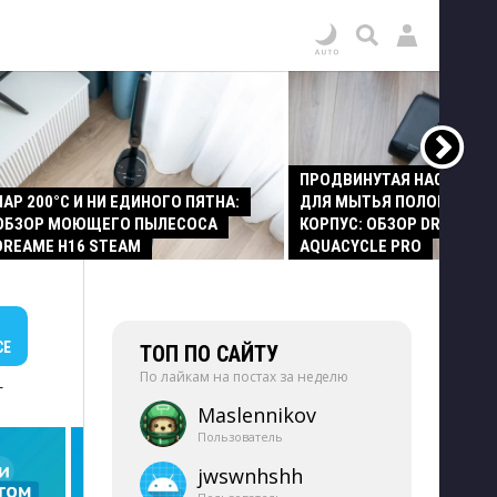
ПРОДВИНУТАЯ НАСАДКА
ПАР 200°C И НИ ЕДИНОГО ПЯТНА:
ДЛЯ МЫТЬЯ ПОЛОВ И СТ
ОБЗОР МОЮЩЕГО ПЫЛЕСОСА
КОРПУС: ОБЗОР DREAME Z
DREAME H16 STEAM
AQUACYCLE PRO
СЕ
ТОП ПО САЙТУ
По лайкам на постах за неделю
+
Maslennikov
Пользователь
jwswnhshh