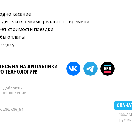
 одно касание
одителя в режиме реального времени
чет стоимости поездки
обы оплаты
оездку
ЕСЬ НА НАШИ ПАБЛИКИ
РО ТЕХНОЛОГИИ!
Добавить
обновление
СКАЧА
, x86, x86_64
166.7 
русски