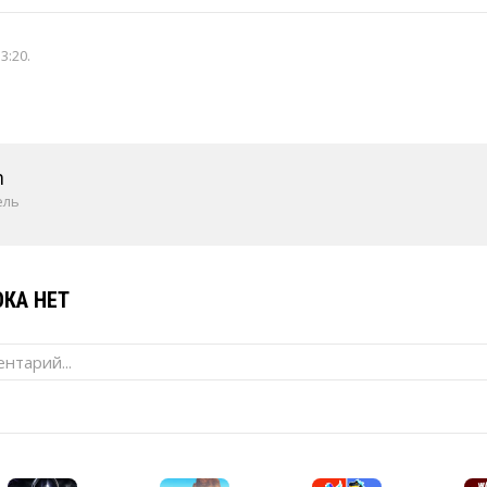
13:20
.
m
ель
КА НЕТ
нтарий...