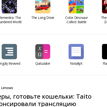
Elementra: The
The Long Drive
Color Dinosaur
The
undered World
Collect Battle
Z
rgzly Revived
Qalculate!
NotallyX
Fl
Limows
ры, готовьте кошельки: Taito
нонсировали трансляцию