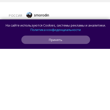
smorodin
РОССИЯ
MAX откроет API и документацию, чтобы
На сайте используются Cookies, системы рекламы и аналитики.
разработчики могли создавать
Политика конфиденциальности
сторонние клиенты
Принять
0
0
0
53 мин
ЧИТАТЬ ДАЛЕЕ