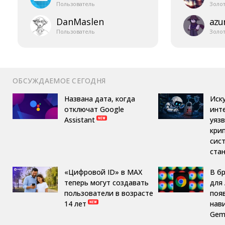
Пользователь
Золо
DanMaslen
azur
Пользователь
Золо
ОБСУЖДАЕМОЕ СЕГОДНЯ
Названа дата, когда
Иск
отключат Google
инт
Assistant
уяз
кри
сис
ста
«Цифровой ID» в MAX
В б
теперь могут создавать
для 
пользователи в возрасте
поя
14 лет
нав
Gemi