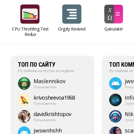
CPU Throttling Test
Orgzly Revived
Qalculate!
Redux
ТОП ПО САЙТУ
ТОП КОМ
По лайкам на постах за неделю
По лайкам за
Maslennikov
jw
Пользователь
Поль
krivosheevoa1968
Infi
Пользователь
Сере
davidkrishtopov
Nik
Пользователь
Золо
jwswnhshh
sca