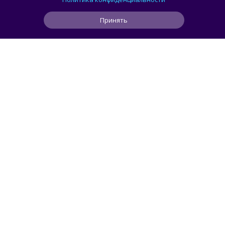
порога кибербезопасности
Принять
0
0
0
26 мин
ЧИТАТЬ ДАЛЕЕ
smorodin
Разработчик перенёс Microsoft Word 1.1a
из 1990 года на Windows 11