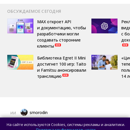
ОБСУЖДАЕМОЕ СЕГОДНЯ
MAX откроет API
Рек
и документацию, чтобы
вид
разработчики могли
с б
создавать сторонние
дох
клиенты
Библиотека Egret II Mini
«Ци
достигнет 100 игр: Taito
теп
и Famitsu анонсировали
пол
трансляцию
14 л
smorodin
ИИ
OpenAI приостановила работу над ИИ-
На сайте используются Cookies, системы рекламы и аналитики.
моделью Astra: всё из-за превышения
Политика конфиденциальности