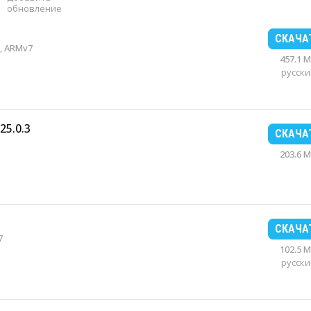
обновление
СКАЧА
, ARMv7
457.1 
русски
25.0.3
СКАЧА
203.6 
СКАЧА
7
102.5 
русски