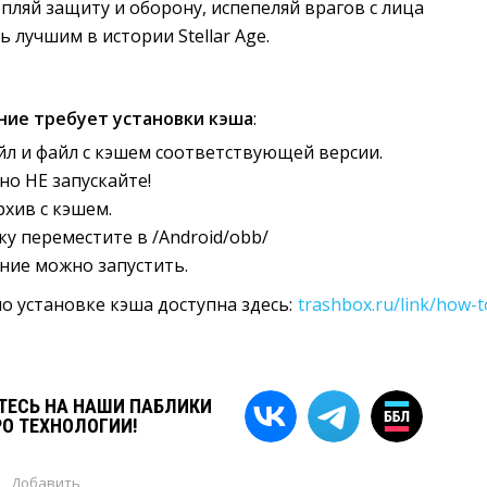
епляй защиту и оборону, испепеляй врагов с лица
ь лучшим в истории Stellar Age.
ние требует установки кэша
:
йл и файл с кэшем соответствующей версии.
но НЕ запускайте!
рхив с кэшем.
у переместите в /Android/obb/
ние можно запустить.
о установке кэша доступна здесь:
trashbox.ru/link/how-t
ЕСЬ НА НАШИ ПАБЛИКИ
РО ТЕХНОЛОГИИ!
Добавить