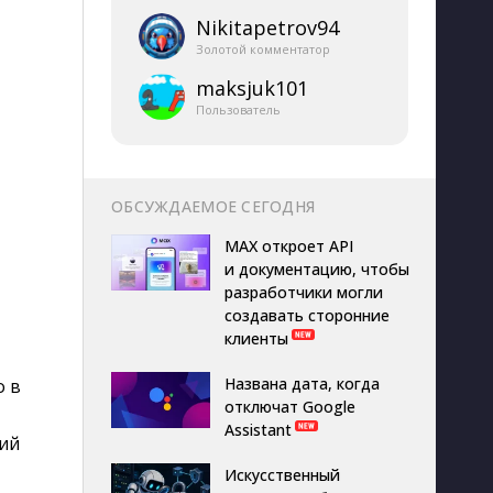
Nikitapetrov94
Золотой комментатор
maksjuk101
Пользователь
ОБСУЖДАЕМОЕ СЕГОДНЯ
MAX откроет API
и документацию, чтобы
разработчики могли
создавать сторонние
клиенты
Названа дата, когда
о в
отключат Google
Assistant
ий
Искусственный