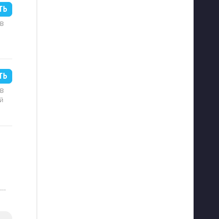
ТЬ
MB
ТЬ
MB
й
···