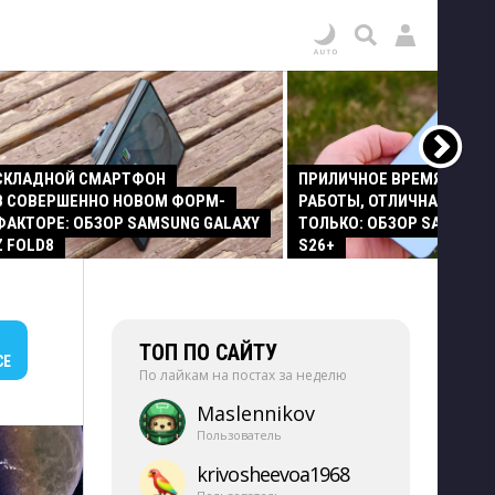
СКЛАДНОЙ СМАРТФОН
ПРИЛИЧНОЕ ВРЕМЯ АВТО
В СОВЕРШЕННО НОВОМ ФОРМ-
РАБОТЫ, ОТЛИЧНАЯ КАМЕР
ФАКТОРЕ: ОБЗОР SAMSUNG GALAXY
ТОЛЬКО: ОБЗОР SAMSUNG
Z FOLD8
S26+
ТОП ПО САЙТУ
СЕ
По лайкам на постах за неделю
Maslennikov
Пользователь
krivosheevoa1968