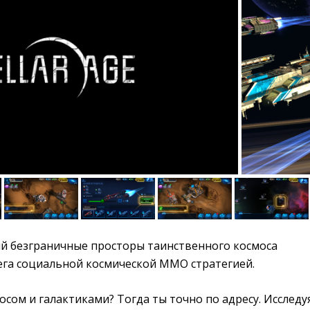
й безграничные просторы таинственного космоса 
мега социальной космической ММО стратегией.
сом и галактиками? Тогда ты точно по адресу. Исследу