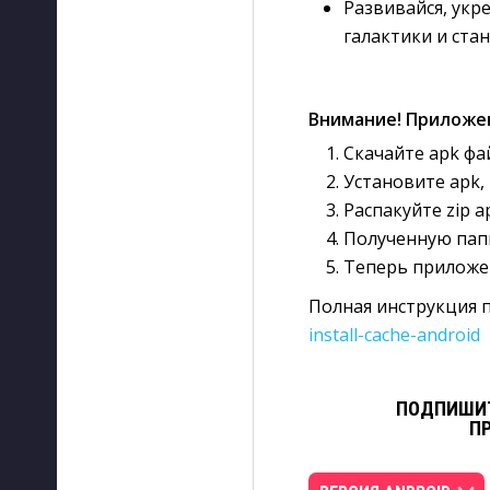
Развивайся, укр
галактики и стан
Внимание! Приложе
Скачайте apk фа
Установите apk, 
Распакуйте zip а
Полученную папк
Теперь приложе
Полная инструкция п
install-cache-android
ПОДПИШИТ
П