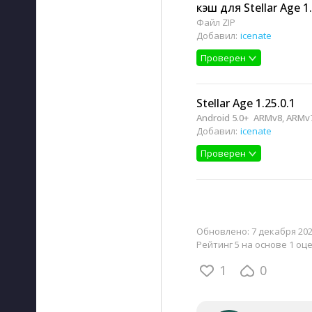
кэш для Stellar Age 1.
Файл ZIP
Добавил:
icenate
Проверен
Stellar Age 1.25.0.1
Android 5.0+
ARMv8, ARMv
Добавил:
icenate
Проверен
Обновлено:
7 декабря 202
Рейтинг 5 на основе 1 оц
1
0