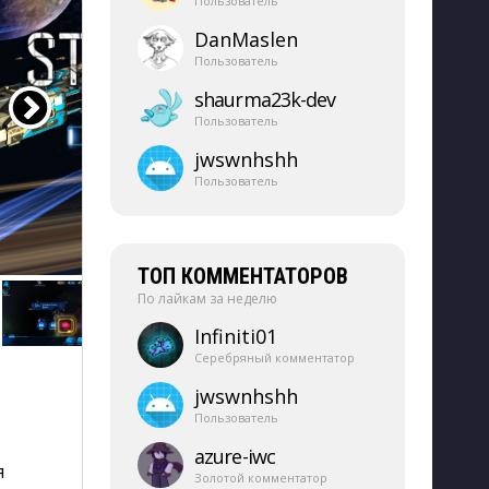
Пользователь
DanMaslen
Пользователь
shaurma23k-​dev
Пользователь
jwswnhshh
Пользователь
ТОП КОММЕНТАТОРОВ
По лайкам за неделю
Infiniti01
Серебряный комментатор
jwswnhshh
Пользователь
azure-​iwc
я
Золотой комментатор