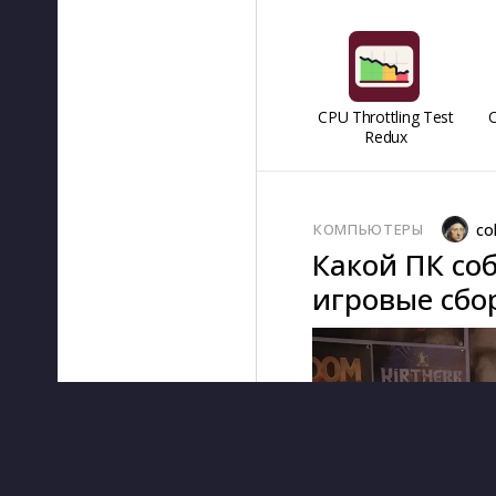
CPU Throttling Test
O
Redux
КОМПЬЮТЕРЫ
co
Какой ПК соб
игровые сбор