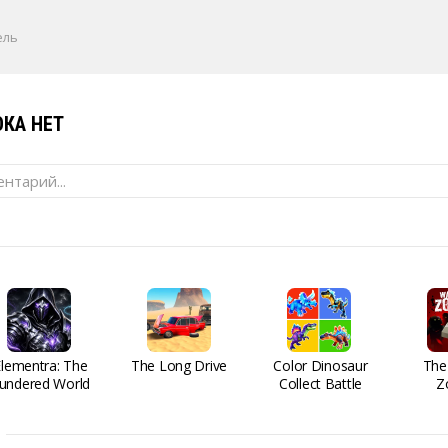
ель
КА НЕТ
нтарий...
Elementra: The
The Long Drive
Color Dinosaur
The
undered World
Collect Battle
Z