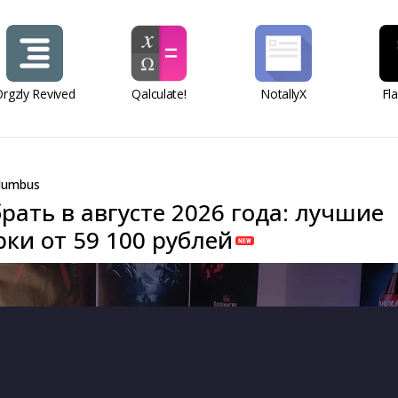
rgzly Revived
Qalculate!
NotallyX
Fl
lumbus
рать в августе 2026 года: лучшие
ки от 59 100 рублей