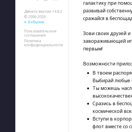
галактику при помощ
развивай собственн
Движок версии 14.8.2
© 2006-2026
сражайся в беспощад
А. Бобылев
Пользовательское
Зови своих друзей и
соглашение
завораживающей игр
Политика
конфиденциальности
первым!
Возможности приложе
В твоем распоря
Выбирай любые 
Ты можешь насл
высококачествен
Сразись в беспо
космической все
Вступи в корпо
флот вместе со 