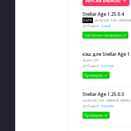
ВЕРСИЯ ANDROID
Stellar Age 1.25.0.4
XAPK
Android 7.0+
ARMv8
Добавил:
Gawk
Частично проверен
кэш для Stellar Age 1.
Файл ZIP
Добавил:
icenate
Проверен
Stellar Age 1.25.0.3
Android 5.0+
ARMv8, ARMv
Добавил:
icenate
Проверен