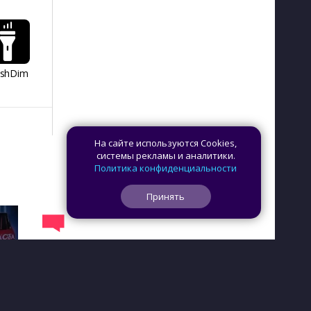
ashDim
Day Counter –
App Lock
Dazzify Fi
Cчетчик дней
На сайте используются Cookies,
системы рекламы и аналитики.
Политика конфиденциальности
Принять