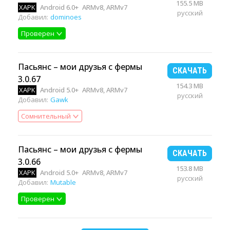
155.5 MB
XAPK
Android 6.0+
ARMv8, ARMv7
русский
Добавил:
dominoes
Проверен
Пасьянс – мои друзья с фермы
СКАЧАТЬ
3.0.67
154.3 MB
XAPK
Android 5.0+
ARMv8, ARMv7
русский
Добавил:
Gawk
Сомнительный
Пасьянс – мои друзья с фермы
СКАЧАТЬ
3.0.66
153.8 MB
XAPK
Android 5.0+
ARMv8, ARMv7
русский
Добавил:
Mutable
Проверен