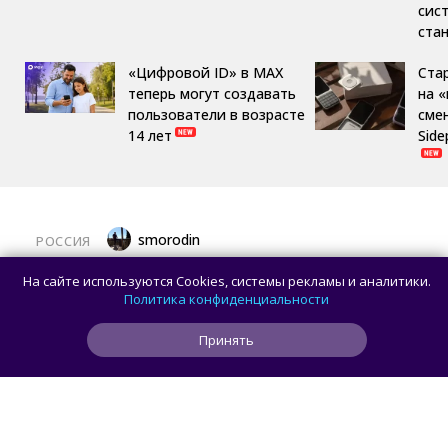
сис
ста
«Цифровой ID» в MAX
Ста
теперь могут создавать
на 
пользователи в возрасте
сме
14 лет
Side
smorodin
РОССИЯ
MAX откроет API и документацию, чтобы
На сайте используются Cookies, системы рекламы и аналитики.
разработчики могли создавать
Политика конфиденциальности
сторонние клиенты
Принять