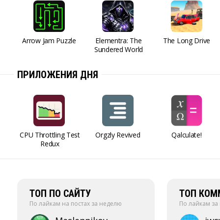
Arrow Jam Puzzle
Elementra: The
The Long Drive
Sundered World
ПРИЛОЖЕНИЯ ДНЯ
CPU Throttling Test
Orgzly Revived
Qalculate!
Redux
ТОП ПО САЙТУ
ТОП КОМ
По лайкам на постах за неделю
По лайкам за