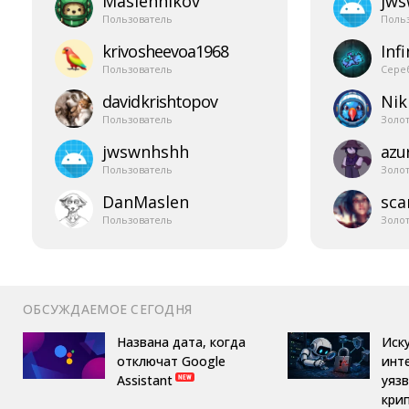
Maslennikov
jw
Пользователь
Поль
krivosheevoa1968
Infi
Пользователь
Сере
davidkrishtopov
Nik
Пользователь
Золо
jwswnhshh
azur
Пользователь
Золо
DanMaslen
sca
Пользователь
Золо
ОБСУЖДАЕМОЕ СЕГОДНЯ
Названа дата, когда
Иск
отключат Google
инт
Assistant
уяз
кри