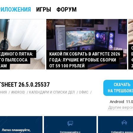
РИЛОЖЕНИЯ
ИГРЫ
ФОРУМ
 ЕДИНОГО ПЯТНА:
КАКОЙ ПК СОБРАТЬ В АВГУСТЕ 2026
ГО ПЫЛЕСОСА
ГОДА: ЛУЧШИЕ ИГРОВЫЕ СБОРКИ
EAM
ОТ 59 100 РУБЛЕЙ
SHEET 26.5.0.25537
СКАЧАТЬ
НА ТРЕШБОК
НИЯ
/ 
ANDROID
/ 
КАЛЕНДАРИ И СПИСКИ ДЕЛ
/ 
ОФИС
/ 
Android
11.0
Другие верс