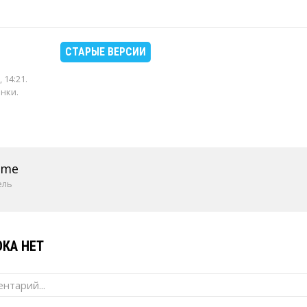
СТАРЫЕ ВЕРСИИ
 14:21
.
енки.
ame
ель
КА НЕТ
нтарий...