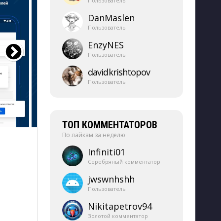
Пользователь
DanMaslen
Пользователь
EnzyNES
Пользователь
davidkrishtopov
Пользователь
ТОП КОММЕНТАТОРОВ
По лайкам за неделю
Infiniti01
Серебряный комментатор
jwswnhshh
Пользователь
Nikitapetrov94
Золотой комментатор