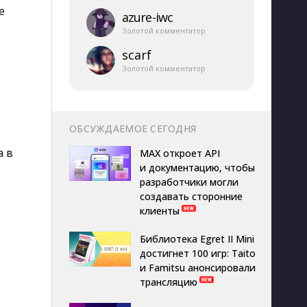
е
azure-​iwc
Золотой комментатор
scarf
Золотой комментатор
ОБСУЖДАЕМОЕ СЕГОДНЯ
а в
MAX откроет API
и документацию, чтобы
разработчики могли
создавать сторонние
клиенты
Библиотека Egret II Mini
достигнет 100 игр: Taito
и Famitsu анонсировали
трансляцию