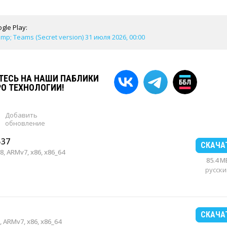
gle Play:
mp; Teams (Secret version) 31 июля 2026, 00:00
ЕСЬ НА НАШИ ПАБЛИКИ
РО ТЕХНОЛОГИИ!
Добавить
обновление
537
СКАЧА
, ARMv7, x86, x86_64
85.4 M
русски
СКАЧА
 ARMv7, x86, x86_64