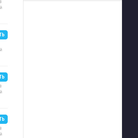
B
й
ТЬ
й
ТЬ
B
й
ТЬ
B
й