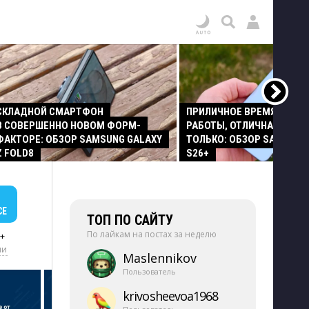
СКЛАДНОЙ СМАРТФОН
ПРИЛИЧНОЕ ВРЕМЯ АВТО
В СОВЕРШЕННО НОВОМ ФОРМ-
РАБОТЫ, ОТЛИЧНАЯ КАМЕР
ФАКТОРЕ: ОБЗОР SAMSUNG GALAXY
ТОЛЬКО: ОБЗОР SAMSUNG
Z FOLD8
S26+
СЕ
ТОП ПО САЙТУ
По лайкам на постах за неделю
+
ии
Maslennikov
Пользователь
krivosheevoa1968