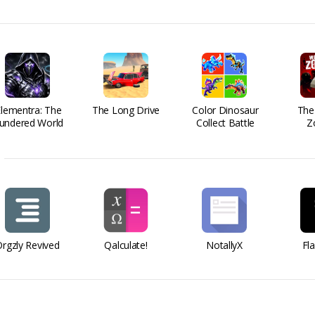
Elementra: The
The Long Drive
Color Dinosaur
The
undered World
Collect Battle
Z
rgzly Revived
Qalculate!
NotallyX
Fl