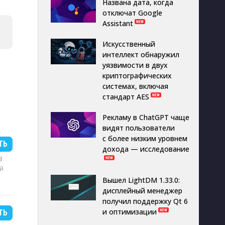
Названа дата, когда
отключат Google
Assistant
Искусственный
интеллект обнаружил
уязвимости в двух
криптографических
системах, включая
стандарт AES
Рекламу в ChatGPT чаще
видят пользователи
с более низким уровнем
ТЬ
дохода — исследование
B
й
Вышел LightDM 1.33.0:
дисплейный менеджер
получил поддержку Qt 6
и оптимизации
ТЬ