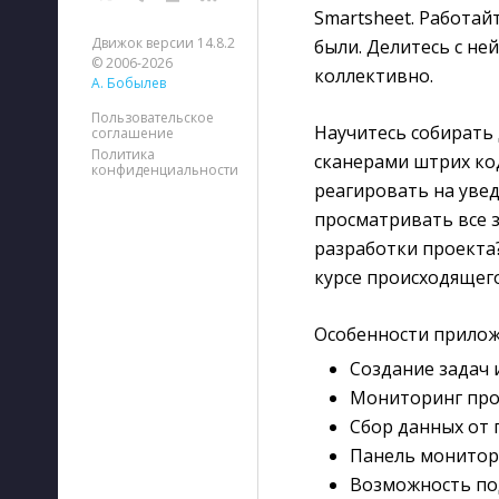
Smartsheet. Работай
Движок версии 14.8.2
были. Делитесь с не
© 2006-2026
коллективно.
А. Бобылев
Пользовательское
Научитесь собирать
соглашение
Политика
сканерами штрих ко
конфиденциальности
реагировать на увед
просматривать все з
разработки проекта?
курсе происходящего
Особенности прилож
Создание задач 
Мониторинг про
Сбор данных от 
Панель монитор
Возможность по