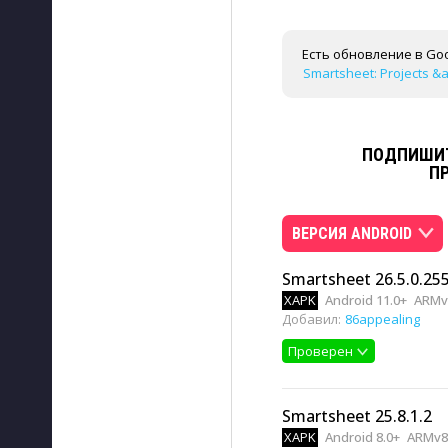
Есть обновление в Goo
Smartsheet: Projects &a
ПОДПИШИТ
П
ВЕРСИЯ ANDROID
Smartsheet 26.5.0.25
XAPK
Android 11.0+
ARMv8
Добавил:
86appealing
Проверен
Smartsheet 25.8.1.2
XAPK
Android 8.0+
ARMv8,