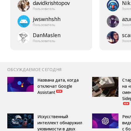
davidkrishtopov
Nik
Пользователь
Золо
jwswnhshh
azur
Пользователь
Золо
DanMaslen
sca
Пользователь
Золо
ОБСУЖДАЕМОЕ СЕГОДНЯ
Названа дата, когда
Ста
отключат Google
на 
Assistant
сме
Side
Искусственный
Рек
интеллект обнаружил
вид
уязвимости в двух
с б