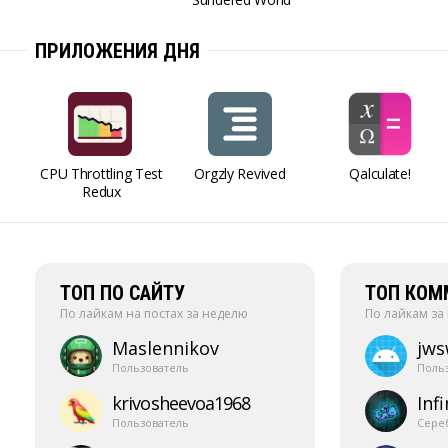
ПРИЛОЖЕНИЯ ДНЯ
CPU Throttling Test
Orgzly Revived
Qalculate!
Redux
ТОП ПО САЙТУ
ТОП КОМ
По лайкам на постах за неделю
По лайкам за
Maslennikov
jw
Пользователь
Поль
krivosheevoa1968
Infi
Пользователь
Сере