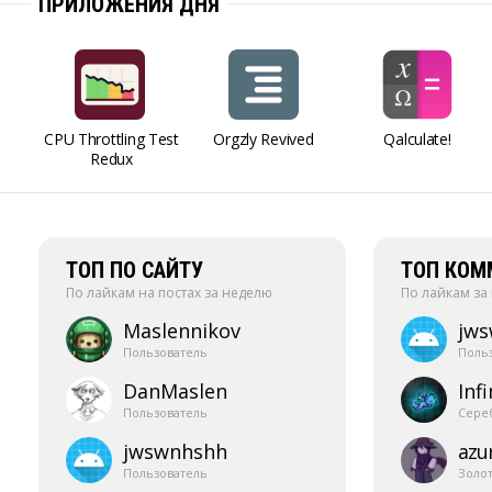
ПРИЛОЖЕНИЯ ДНЯ
CPU Throttling Test
Orgzly Revived
Qalculate!
Redux
ТОП ПО САЙТУ
ТОП КОМ
По лайкам на постах за неделю
По лайкам за
Maslennikov
jw
Пользователь
Поль
DanMaslen
Infi
Пользователь
Сере
jwswnhshh
azur
Пользователь
Золо