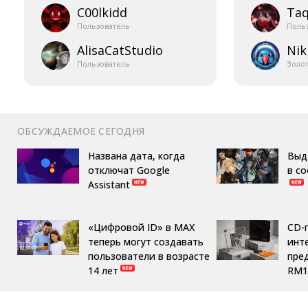
C00lkidd
Taq
Пользователь
Поль
AlisaCatStudio
Nik
Пользователь
Золо
ОБСУЖДАЕМОЕ СЕГОДНЯ
Названа дата, когда
Выд
отключат Google
в с
Assistant
«Цифровой ID» в MAX
CD-
теперь могут создавать
инте
пользователи в возрасте
пре
14 лет
RM1