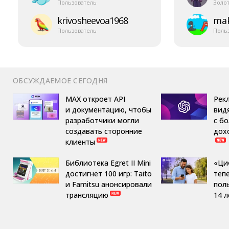
Пользователь
Золо
krivosheevoa1968
mak
Пользователь
Поль
ОБСУЖДАЕМОЕ СЕГОДНЯ
MAX откроет API
Рек
и документацию, чтобы
вид
разработчики могли
с б
создавать сторонние
дох
клиенты
Библиотека Egret II Mini
«Ци
достигнет 100 игр: Taito
теп
и Famitsu анонсировали
пол
трансляцию
14 л