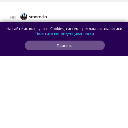
smorodin
ИИ
OpenAI приостановила работу над ИИ-
На сайте используются Cookies, системы рекламы и аналитики.
моделью Astra: всё из-за превышения
Политика конфиденциальности
порога кибербезопасности
Принять
0
0
0
59 мин
ЧИТАТЬ ДАЛЕЕ