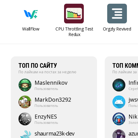
WallFlow
CPU Throttling Test
Orgzly Revived
Redux
ТОП ПО САЙТУ
ТОП КОМ
По лайкам на постах за неделю
По лайкам за
Maslennikov
Infi
Пользователь
Сере
MarkDon3292
jw
Пользователь
Поль
EnzyNES
Nik
Пользователь
Золо
shaurma23k-​dev
azur