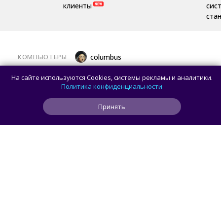
клиенты
сис
ста
КОМПЬЮТЕРЫ
columbus
Какой ПК собрать в августе 2026 года:
На сайте используются Cookies, системы рекламы и аналитики.
лучшие игровые сборки от 59 100 рублей
Политика конфиденциальности
Принять