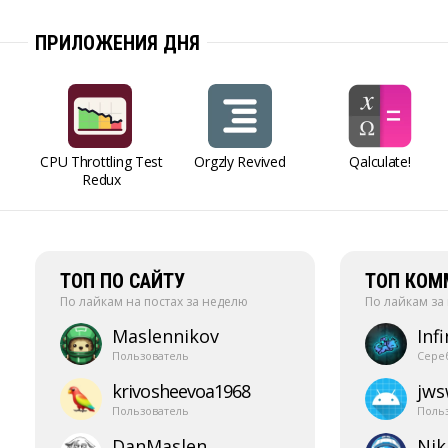
ПРИЛОЖЕНИЯ ДНЯ
CPU Throttling Test
Orgzly Revived
Qalculate!
Redux
ТОП ПО САЙТУ
ТОП КОМ
По лайкам на постах за неделю
По лайкам за
Maslennikov
Infi
Пользователь
Сере
krivosheevoa1968
jw
Пользователь
Поль
DanMaslen
Nik