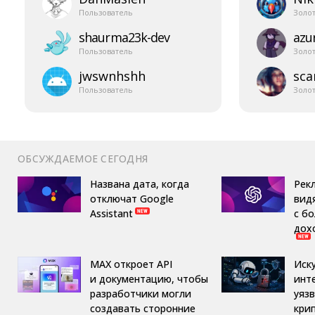
Пользователь
Золо
shaurma23k-​dev
azur
Пользователь
Золо
jwswnhshh
sca
Пользователь
Золо
ОБСУЖДАЕМОЕ СЕГОДНЯ
Названа дата, когда
Рек
отключат Google
вид
Assistant
с б
дох
MAX откроет API
Иск
и документацию, чтобы
инт
разработчики могли
уяз
создавать сторонние
кри