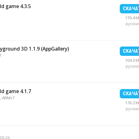
3d game 4.3.5
СКАЧА
170.4 
русски
yground 3D 1.1.9 (AppGallery)
СКАЧА
7
104.3 
русски
3d game 4.1.7
СКАЧА
, ARMv7
176.2 
русски
03:26
.