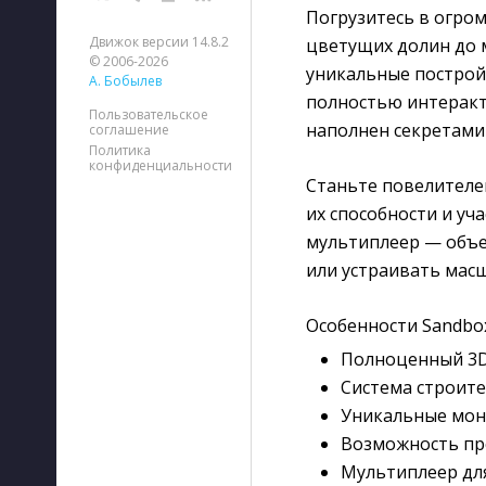
Погрузитесь в огро
Движок версии 14.8.2
цветущих долин до 
© 2006-2026
уникальные построй
А. Бобылев
полностью интеракт
Пользовательское
наполнен секретами
соглашение
Политика
конфиденциальности
Станьте повелителе
их способности и уч
мультиплеер — объед
или устраивать мас
Особенности Sandbox
Полноценный 3D
Система строит
Уникальные мон
Возможность пр
Мультиплеер для