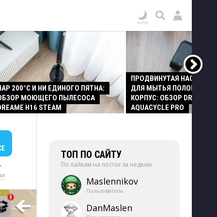
ПРОДВИНУТАЯ НАСАДКА
ПАР 200°C И НИ ЕДИНОГО ПЯТНА:
ДЛЯ МЫТЬЯ ПОЛОВ И СТ
ОБЗОР МОЮЩЕГО ПЫЛЕСОСА
КОРПУС: ОБЗОР DREAME Z
DREAME H16 STEAM
AQUACYCLE PRO
СЕ
ТОП ПО САЙТУ
По лайкам на постах за неделю
+
ии
Maslennikov
Пользователь
DanMaslen