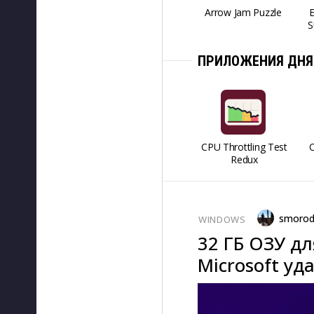
Arrow Jam Puzzle
S
ПРИЛОЖЕНИЯ ДНЯ
CPU Throttling Test
O
Redux
smorod
WINDOWS
32 ГБ ОЗУ д
Microsoft уд