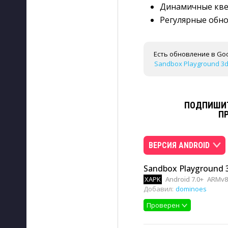
Динамичные кве
Регулярные обн
Есть обновление в Goo
Sandbox Playground 3d 
ПОДПИШИТ
П
ВЕРСИЯ ANDROID
Sandbox Playground 
XAPK
Android 7.0+
ARMv8
Добавил:
dominoes
Проверен