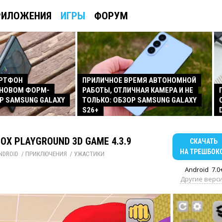
РИЛОЖЕНИЯ
ИГРЫ
ФОРУМ
АРТФОН
ПРИЛИЧНОЕ ВРЕМЯ АВТОНОМНОЙ
 НОВОМ ФОРМ-
РАБОТЫ, ОТЛИЧНАЯ КАМЕРА И НЕ
Р SAMSUNG GALAXY
ТОЛЬКО: ОБЗОР SAMSUNG GALAXY
S26+
OX PLAYGROUND 3D GAME 4.3.9
СКАЧАТЬ
НА ТРЕШБОК
NDROID
/ 
ПРИКЛЮЧЕНИЯ
/ 
УЖАСТИКИ
Android
7.0
Другие верс