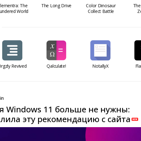
Elementra: The
The Long Drive
Color Dinosaur
The
undered World
Collect Battle
Z
rgzly Revived
Qalculate!
NotallyX
Fl
in
ля Windows 11 больше не нужны:
алила эту рекомендацию с сайта