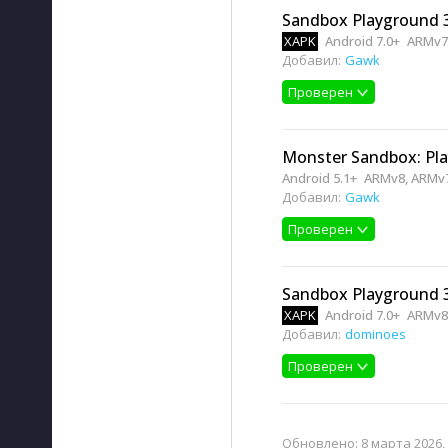
Sandbox Playground 
XAPK
Android 7.0+
ARMv7
Добавил:
Gawk
Проверен
Monster Sandbox: Pla
Android 5.1+
ARMv8, ARMv
Добавил:
Gawk
Проверен
Sandbox Playground 
XAPK
Android 7.0+
ARMv8
Добавил:
dominoes
Проверен
Обновлено:
8 марта 2026, 