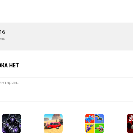
16
ель
КА НЕТ
нтарий...