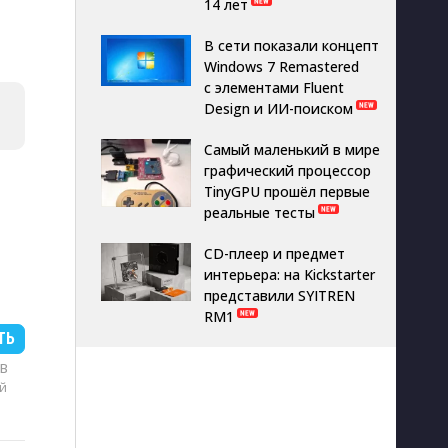
14 лет
В сети показали концепт
Windows 7 Remastered
с элементами Fluent
Design и ИИ-поиском
Самый маленький в мире
графический процессор
TinyGPU прошёл первые
реальные тесты
CD-плеер и предмет
интерьера: на Kickstarter
представили SYITREN
RM1
ТЬ
MB
й