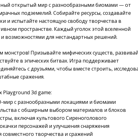
мный открытый мир с разнообразными биомами — от
мрачных подземелий. Собирайте ресурсы, создавайте
ки и испытайте настоящую свободу творчества в
ивном пространстве. Каждый уголок этой вселенной
 и возможностями для нестандартных решений.
м монстров! Призывайте мифических существ, развива
аствуйте в эпических битвах. Игра поддерживает
иняйтесь с друзьями, чтобы вместе строить, исследов
штабные сражения.
 Playground 3d game:
-мир с разнообразными локациями и биомами
ельства с обширным выбором материалов и блоков
стры, включая культового Сиреноголового
окачки персонажей и улучшения снаряжения
 совместного творчества и сражений