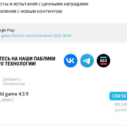
сты и испытания с ценными наградами
овления с новым контентом
gle Play:
game (Secret version) 8 июня 2026, 00:00
ЕСЬ НА НАШИ ПАБЛИКИ
РО ТЕХНОЛОГИИ!
Добавить
обновление
3d game 4.3.9
СКАЧА
, ARMv7
181.2 
русски