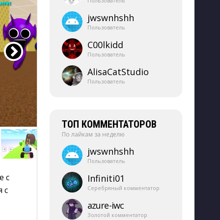
Пользователь
jwswnhshh
Пользователь
C00lkidd
Пользователь
AlisaCatStudio
Пользователь
ТОП КОММЕНТАТОРОВ
По лайкам за неделю
jwswnhshh
Пользователь
 с 
Infiniti01
Серебряный комментатор
 с
azure-​iwc
Золотой комментатор