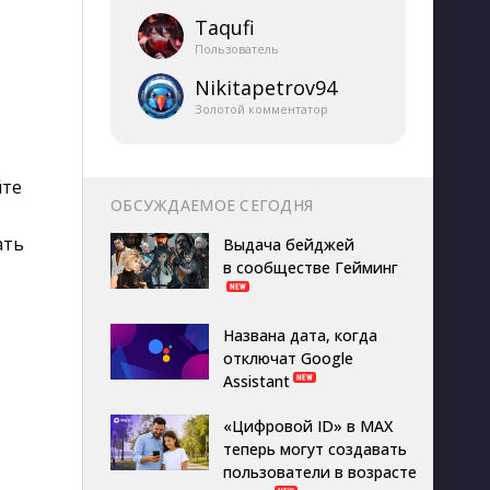
Taqufi
Пользователь
Nikitapetrov94
Золотой комментатор
йте
ОБСУЖДАЕМОЕ СЕГОДНЯ
ать
Выдача бейджей
в сообществе Гейминг
Названа дата, когда
отключат Google
Assistant
«Цифровой ID» в MAX
теперь могут создавать
пользователи в возрасте