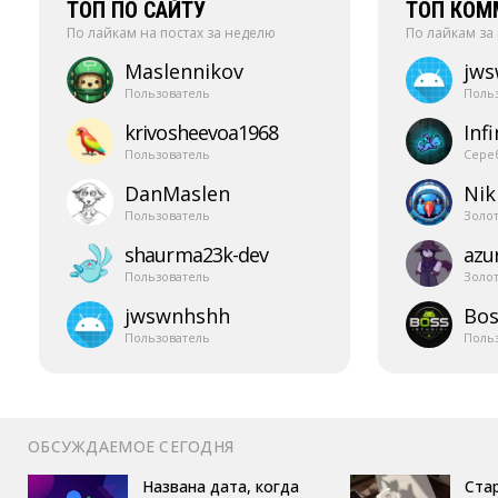
ТОП ПО САЙТУ
ТОП КОМ
По лайкам на постах за неделю
По лайкам за
Maslennikov
jw
Пользователь
Поль
krivosheevoa1968
Infi
Пользователь
Сере
DanMaslen
Nik
Пользователь
Золо
shaurma23k-​dev
azur
Пользователь
Золо
jwswnhshh
Bos
Пользователь
Поль
ОБСУЖДАЕМОЕ СЕГОДНЯ
Названа дата, когда
Ста