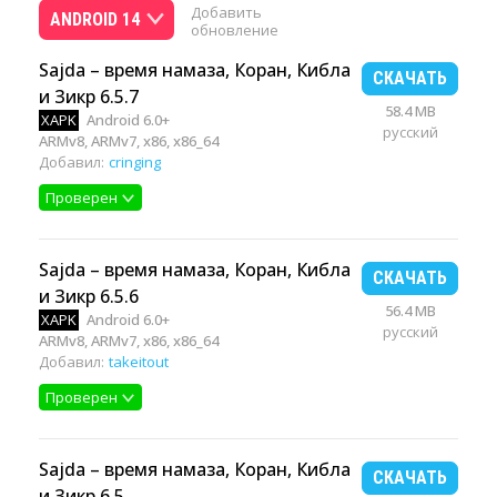
Добавить
ANDROID 14
обновление
Sajda – время намаза, Коран, Кибла
СКАЧАТЬ
и Зикр 6.5.7
58.4 MB
XAPK
Android 6.0+
русский
ARMv8, ARMv7, x86, x86_64
Добавил:
cringing
Проверен
Sajda – время намаза, Коран, Кибла
СКАЧАТЬ
и Зикр 6.5.6
56.4 MB
XAPK
Android 6.0+
русский
ARMv8, ARMv7, x86, x86_64
Добавил:
takeitout
Проверен
Sajda – время намаза, Коран, Кибла
СКАЧАТЬ
и Зикр 6.5