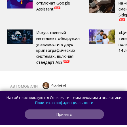
отключат Google
на 
Assistant
сме
Side
Искусственный
«Ци
интеллект обнаружил
теп
уязвимости в двух
пол
криптографических
14 л
системах, включая
стандарт AES
Svidetel
АВТОМОБИЛИ
В России стартовали продажи
На сайте используются Cookies, системы рекламы и аналитики.
гибридного TANK 400 «Техно
Политика конфиденциальности
Премиум» — цены и комплектации
Принять