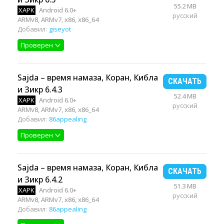
55.2 MB
XAPK
Android 6.0+
русский
ARMv8, ARMv7, x86, x86_64
Добавил:
giseyot
Проверен
Sajda – время намаза, Коран, Кибла
СКАЧАТЬ
и Зикр 6.4.3
52.4 MB
XAPK
Android 6.0+
русский
ARMv8, ARMv7, x86, x86_64
Добавил:
86appealing
Проверен
Sajda – время намаза, Коран, Кибла
СКАЧАТЬ
и Зикр 6.4.2
51.3 MB
XAPK
Android 6.0+
русский
ARMv8, ARMv7, x86, x86_64
Добавил:
86appealing