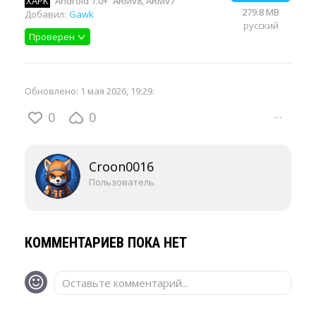
XAPK
Android 7.0+
ARMv8, ARMv7
279.8 MB
Добавил:
Gawk
русский
Проверен
Обновлено:
1 мая 2026, 19:29
.
0
0
···
Croon0016
Пользователь
КОММЕНТАРИЕВ ПОКА НЕТ
Оставьте комментарий...