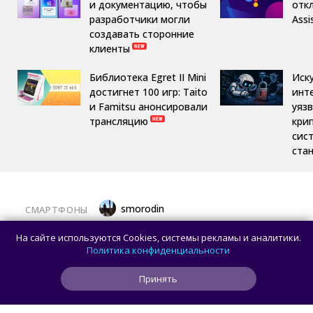
и документацию, чтобы
отк
разработчики могли
Assi
создавать сторонние
клиенты
Библиотека Egret II Mini
Иск
достигнет 100 игр: Taito
инт
и Famitsu анонсировали
уяз
трансляцию
кри
сис
ста
smorodin
СМАРТФОНЫ
Появились реальные фотографии
На сайте используются Cookies, системы рекламы и аналитики.
смартфона Hisense A10 со съёмным
Политика конфиденциальности
дисплеем
Принять