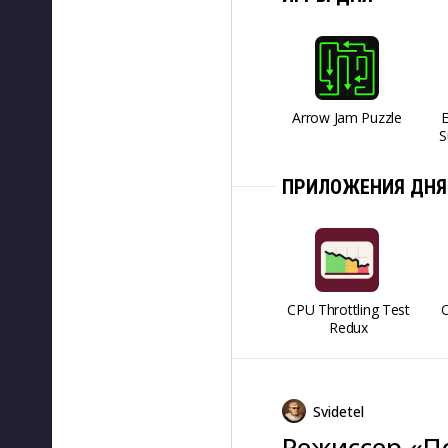
Arrow Jam Puzzle
S
ПРИЛОЖЕНИЯ ДНЯ
CPU Throttling Test
O
Redux
Svidetel
Режиссер «П