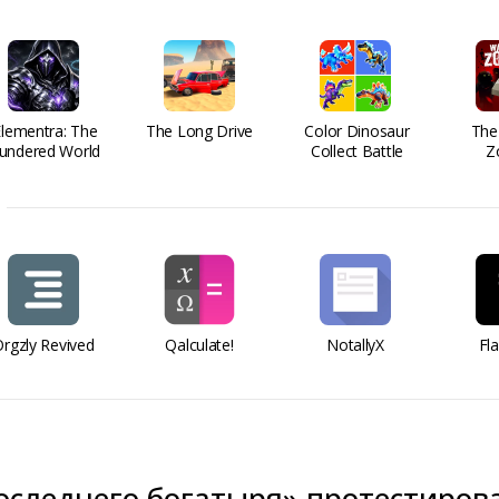
Elementra: The
The Long Drive
Color Dinosaur
The
undered World
Collect Battle
Z
rgzly Revived
Qalculate!
NotallyX
Fl
оследнего богатыря» протестиров