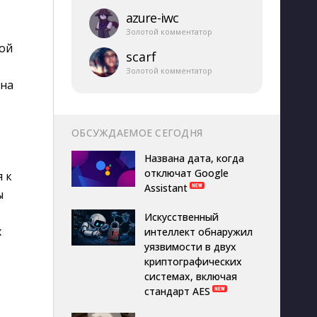
azure-​iwc
Золотой комментатор
ной
scarf
Золотой комментатор
 на
ОБСУЖДАЕМОЕ СЕГОДНЯ
Названа дата, когда
отключат Google
 к
Assistant
ы
Искусственный
х
интеллект обнаружил
уязвимости в двух
криптографических
системах, включая
стандарт AES