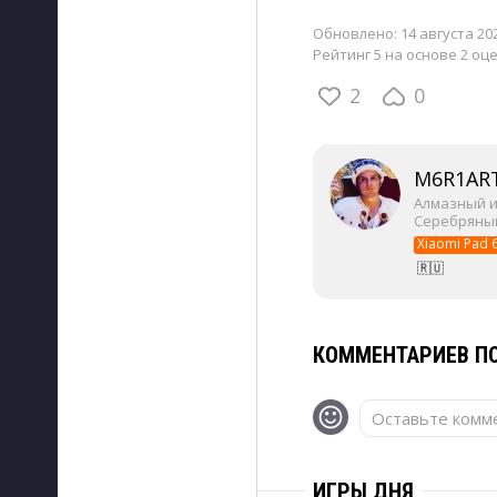
Обновлено:
14 августа 202
Рейтинг 5 на основе 2 оц
2
0
M6R1AR
Алмазный 
Серебряны
Xiaomi Pad 
🇷🇺
КОММЕНТАРИЕВ ПО
Оставьте комме
ИГРЫ ДНЯ