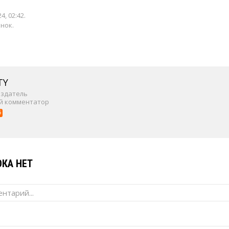
4, 02:42
.
енок.
TY
издатель
й комментатор
6
КА НЕТ
нтарий...