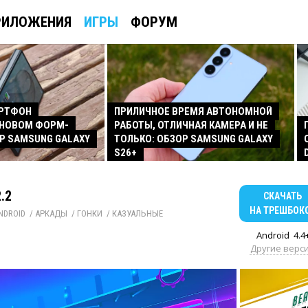
РИЛОЖЕНИЯ
ИГРЫ
ФОРУМ
АРТФОН
ПРИЛИЧНОЕ ВРЕМЯ АВТОНОМНОЙ
 НОВОМ ФОРМ-
РАБОТЫ, ОТЛИЧНАЯ КАМЕРА И НЕ
Р SAMSUNG GALAXY
ТОЛЬКО: ОБЗОР SAMSUNG GALAXY
S26+
.2
СКАЧАТЬ
НА ТРЕШБОК
NDROID
/ 
АРКАДЫ
/ 
ГОНКИ
/ 
КАЗУАЛЬНЫЕ
Android
4.4
Другие верс