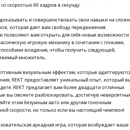
о скоростью 60 кадров в секунду.
с доказывать и совершенствовать свои навыки на слож
се, которая дает вам свободу передвижения.
и позволяют вам открыть для себя новые возможности
лассическую игровую механику в сочетании с гонками,
способами вождения, чтобы получить следующей,
тижимый множитель.
аптивным визуальным эффектам, которые адаптируются
ния, REKT предоставляет уникальный опыт, который в
дете. REKT предлагает вам более двадцати отличных
ые вы сможете разблокировать, достигнув невероятны
ляйте этим безумным авто или другим гоночным
ой скорости, но только если вы настоящий чемпион!
зовательская аркадная игра, которая возбуждает ваше