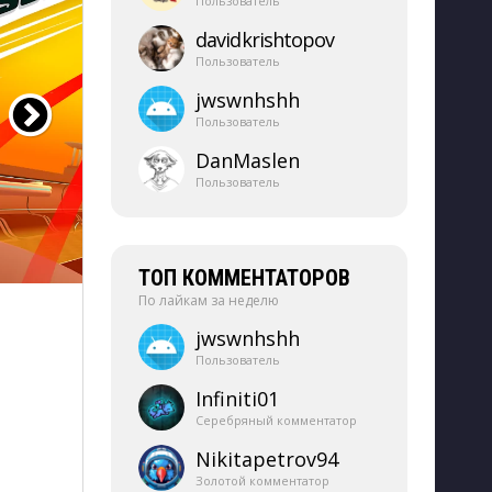
Пользователь
davidkrishtopov
Пользователь
jwswnhshh
Пользователь
DanMaslen
Пользователь
ТОП КОММЕНТАТОРОВ
По лайкам за неделю
jwswnhshh
Пользователь
Infiniti01
Серебряный комментатор
Nikitapetrov94
Золотой комментатор