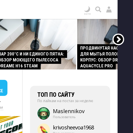
ПРОДВИНУТАЯ НАСАДКА
ПАР 200°C И НИ ЕДИНОГО ПЯТНА:
ДЛЯ МЫТЬЯ ПОЛОВ И СТ
ОБЗОР МОЮЩЕГО ПЫЛЕСОСА
КОРПУС: ОБЗОР DREAME Z
DREAME H16 STEAM
AQUACYCLE PRO
СЕ
ТОП ПО САЙТУ
По лайкам на постах за неделю
+
ии
Maslennikov
Пользователь
krivosheevoa1968