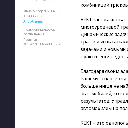
комбинации трюков с
Движок версии 14.8.2
© 2006-2026
REKT заставляет ва
А. Бобылев
многоуровневой трас
Пользовательское
Динамические задач
соглашение
Политика
трассе и испытать к
конфиденциальности
задачами и новыми 
практически недос
Благодаря своим ад
вашему стилю вожде
больше нигде не най
автомобилей, котор
результатов. Управ
автомобилем на полн
REKT – это однополь