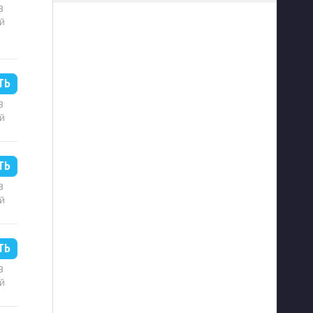
B
й
ТЬ
B
й
ТЬ
B
й
ТЬ
B
й