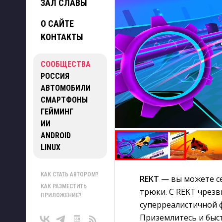
ЗАЛ СЛАВЫ
О САЙТЕ
КОНТАКТЫ
СООБЩЕСТВА
РОССИЯ
АВТОМОБИЛИ
СМАРТФОНЫ
ГЕЙМИНГ
ИИ
ANDROID
LINUX
КАК СТАТЬ АВТОРОМ?
REKT
— вы можете се
КАК РАЗМЕСТИТЬ
трюки. С REKT чрез
ПРИЛОЖЕНИЕ?
суперреалистичной ф
Приземлитесь и быс