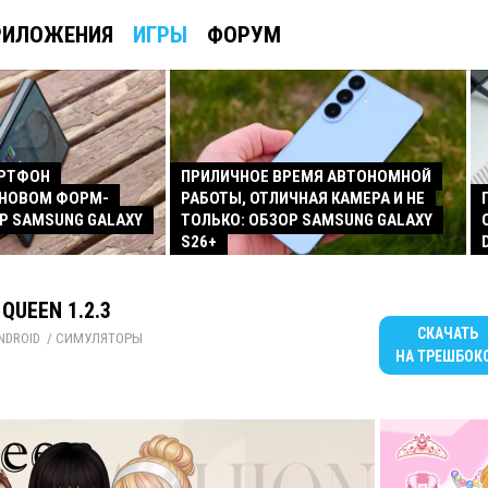
РИЛОЖЕНИЯ
ИГРЫ
ФОРУМ
АРТФОН
ПРИЛИЧНОЕ ВРЕМЯ АВТОНОМНОЙ
 НОВОМ ФОРМ-
РАБОТЫ, ОТЛИЧНАЯ КАМЕРА И НЕ
Р SAMSUNG GALAXY
ТОЛЬКО: ОБЗОР SAMSUNG GALAXY
S26+
 QUEEN 1.2.3
СКАЧАТЬ
NDROID
/ 
СИМУЛЯТОРЫ
НА ТРЕШБОК