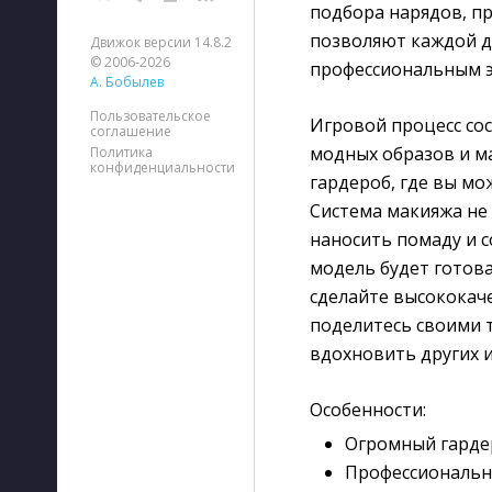
подбора нарядов, п
позволяют каждой д
Движок версии 14.8.2
© 2006-2026
профессиональным э
А. Бобылев
Пользовательское
Игровой процесс сос
соглашение
модных образов и м
Политика
конфиденциальности
гардероб, где вы мо
Система макияжа не 
наносить помаду и с
модель будет готов
сделайте высококаче
поделитесь своими 
вдохновить других и
Особенности:
Огромный гардер
Профессиональн