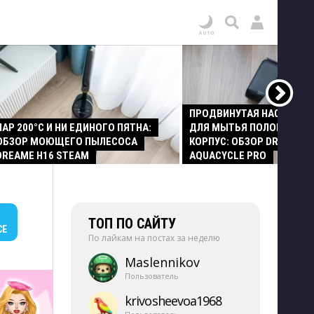
ПРОДВИНУТАЯ НАСАДКА
ПАР 200°C И НИ ЕДИНОГО ПЯТНА:
ДЛЯ МЫТЬЯ ПОЛОВ И СТ
ОБЗОР МОЮЩЕГО ПЫЛЕСОСА
КОРПУС: ОБЗОР DREAME Z
DREAME H16 STEAM
AQUACYCLE PRO
ТОП ПО САЙТУ
СЕ
По лайкам на постах за неделю
Maslennikov
Пользователь
krivosheevoa1968