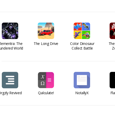
Elementra: The
The Long Drive
Color Dinosaur
The
undered World
Collect Battle
Z
rgzly Revived
Qalculate!
NotallyX
Fl