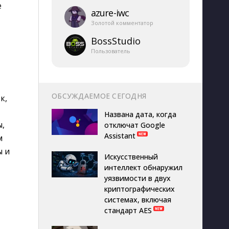
е
azure-​iwc
Золотой комментатор
BossStudio
Пользователь
ОБСУЖДАЕМОЕ СЕГОДНЯ
к,
Названа дата, когда
ы,
отключат Google
Assistant
м
ы и
Искусственный
интеллект обнаружил
уязвимости в двух
криптографических
системах, включая
стандарт AES