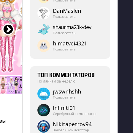
Пользователь
DanMaslen
Пользователь
shaurma23k-​dev
Пользователь
himatvei4321
Пользователь
ТОП КОММЕНТАТОРОВ
По лайкам за неделю
jwswnhshh
Пользователь
Infiniti01
Серебряный комментатор
азы
Nikitapetrov94
Золотой комментатор