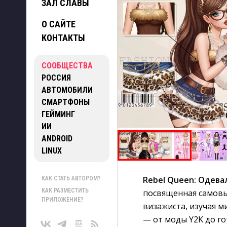
ЗАЛ СЛАВЫ
О САЙТЕ
КОНТАКТЫ
СООБЩЕСТВА
РОССИЯ
АВТОМОБИЛИ
СМАРТФОНЫ
ГЕЙМИНГ
ИИ
ANDROID
LINUX
Rebel Queen: Одева
КАК СТАТЬ АВТОРОМ?
КАК РАЗМЕСТИТЬ
посвященная самовыр
ПРИЛОЖЕНИЕ?
визажиста, изучая 
— от моды Y2K до го