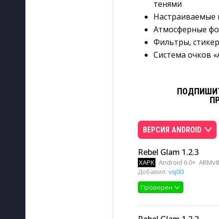
тенями
Настраиваемые п
Атмосферные фо
Фильтры, стикер
Система очков «
ПОДПИШИТ
П
ВЕРСИЯ ANDROID
Rebel Glam 1.2.3
XAPK
Android 6.0+
ARMv8
Добавил:
vq0l3
Проверен