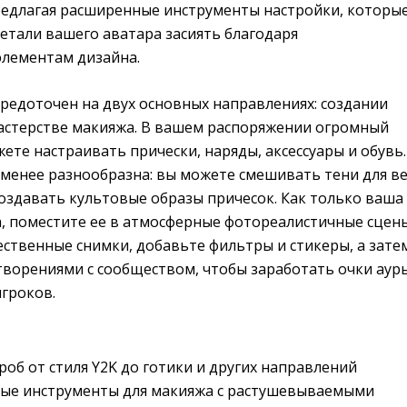
редлагая расширенные инструменты настройки, которы
етали вашего аватара засиять благодаря
лементам дизайна.
редоточен на двух основных направлениях: создании
астерстве макияжа. В вашем распоряжении огромный
жете настраивать прически, наряды, аксессуары и обувь.
менее разнообразна: вы можете смешивать тени для ве
оздавать культовые образы причесок. Как только ваша
а, поместите ее в атмосферные фотореалистичные сцен
ственные снимки, добавьте фильтры и стикеры, а зате
творениями с сообществом, чтобы заработать очки аур
гроков.
об от стиля Y2K до готики и других направлений
ые инструменты для макияжа с растушевываемыми