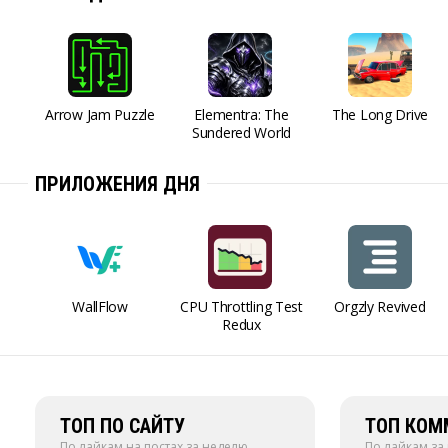
Arrow Jam Puzzle
Elementra: The
The Long Drive
Sundered World
ПРИЛОЖЕНИЯ ДНЯ
WallFlow
CPU Throttling Test
Orgzly Revived
Redux
ТОП ПО САЙТУ
ТОП КОМ
По лайкам на постах за неделю
По лайкам за