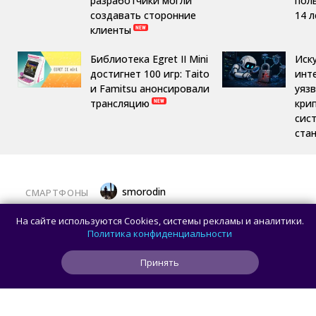
разработчики могли
пол
создавать сторонние
14 л
клиенты
Библиотека Egret II Mini
Иск
достигнет 100 игр: Taito
инт
и Famitsu анонсировали
уяз
трансляцию
кри
сис
ста
smorodin
СМАРТФОНЫ
Появились реальные фотографии
На сайте используются Cookies, системы рекламы и аналитики.
смартфона Hisense A10 со съёмным
Политика конфиденциальности
дисплеем
Принять