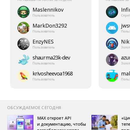
Maslennikov
Infi
Пользователь
Сере
MarkDon3292
jw
Пользователь
Поль
EnzyNES
Nik
Пользователь
Золо
shaurma23k-​dev
azur
Пользователь
Золо
krivosheevoa1968
mak
Пользователь
Поль
ОБСУЖДАЕМОЕ СЕГОДНЯ
MAX откроет API
«Ци
и документацию, чтобы
теп