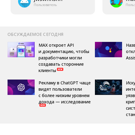
Пользователь
Поль
ОБСУЖДАЕМОЕ СЕГОДНЯ
MAX откроет API
Назв
и документацию, чтобы
отк
разработчики могли
Assi
создавать сторонние
клиенты
Рекламу в ChatGPT чаще
Иск
видят пользователи
инт
с более низким уровнем
уяз
дохода — исследование
кри
сис
ста