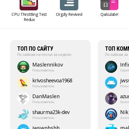
CPU Throttling Test
Orgzly Revived
Qalculate!
Redux
ТОП ПО САЙТУ
ТОП КОМ
По лайкам на постах за неделю
По лайкам за
Maslennikov
Infi
Пользователь
Сере
krivosheevoa1968
jw
Пользователь
Поль
DanMaslen
azur
Пользователь
Золо
shaurma23k-​dev
Nik
Пользователь
Золо
jwswnhshh
mak