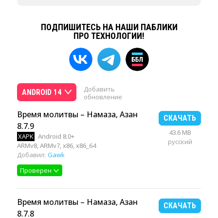
ПОДПИШИТЕСЬ НА НАШИ ПАБЛИКИ
ПРО ТЕХНОЛОГИИ!
Добавить
ANDROID 14
обновление
Время молитвы – Намаза, Азан
СКАЧАТЬ
8.7.9
43.6 MB
XAPK
Android 8.0+
русский
ARMv8, ARMv7, x86, x86_64
Добавил:
Gawk
Проверен
Время молитвы – Намаза, Азан
СКАЧАТЬ
8.7.8