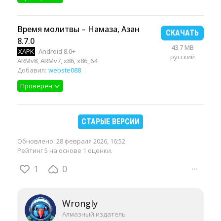
Время молитвы – Намаза, Азан
СКАЧАТЬ
8.7.0
43.7 MB
XAPK
Android 8.0+
русский
ARMv8, ARMv7, x86, x86_64
Добавил:
webste088
Проверен
СТАРЫЕ ВЕРСИИ
Обновлено:
28 февраля 2026, 16:52
.
Рейтинг 5 на основе 1 оценки.
1
0
···
Wrongly
Алмазный издатель